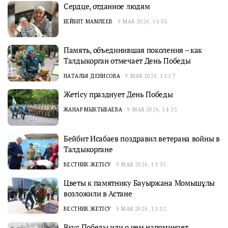
Сердце, отданное людям
БЕЙБИТ МАМЛЕЕВ
9 МАЯ 2026, 16:05
Память, объединившая поколения – как
Талдыкорган отмечает День Победы
НАТАЛЬЯ ДЕНИСОВА
9 МАЯ 2026, 15:17
Жетiсу празднует День Победы
ЖАНАР МЫКТЫБАЕВА
9 МАЯ 2026, 14:35
Бейбит Исабаев поздравил ветерана войны в
Талдыкоргане
ВЕСТНИК ЖЕТІСУ
9 МАЯ 2026, 13:55
Цветы к памятнику Бауыржана Момышұлы
возложили в Астане
ВЕСТНИК ЖЕТІСУ
9 МАЯ 2026, 13:12
Вкус Победы или о чем напоминает