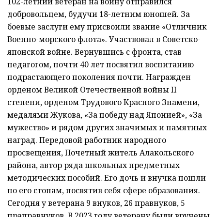
102-летний ветеран на войну отправился
добровольцем, будучи 18-летним юношей. За
боевые заслуги ему присвоили звание «Отличник
Военно-морского флота». Участвовал в Советско-
японской войне. Вернувшись с фронта, став
педагогом, почти 40 лет посвятил воспитанию
подрастающего поколения почти. Награжден
орденом Великой Отечественной войны II
степени, орденом Трудового Красного Знамени,
медалями Жукова, «За победу над Японией», «За
мужество» и рядом других значимых и памятных
наград. Передовой работник народного
просвещения, Почетный житель Алакольского
района, автор ряда школьных предметных
методических пособий. Его дочь и внучка пошли
по его стопам, посвятив себя сфере образования.
Сегодня у ветерана 9 внуков, 26 правнуков, 5
праправнуков. В 2023 году ветерану были вручены