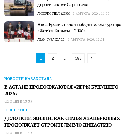
дороги вокруг Сарыозека
АЙГЕРІМ ТІНӘЛІҚЫЗЫ
6 АВГУСТА 2026, 14:03
Нияз Ерсайын стал победителем турнира
«Жетісу Барысы – 2026»
АБАЙ СУРАКБАЕВ
6 АВГУСТА 2026, 12:01
1
2
…
585
НОВОСТИ КАЗАХСТАНА
В АСТАНЕ ПРОДОЛЖАЮТСЯ «ИГРЫ БУДУЩЕГО
2026»
СЕГОДНЯ В 13:35
ОБЩЕСТВО
ДЕЛО ВСЕЙ ЖИЗНИ: КАК СЕМЬЯ АЗАНБЕКОВЫХ
ПРОДОЛЖАЕТ СТРОИТЕЛЬНУЮ ДИНАСТИЮ
СЕГОДНЯ В 11:42