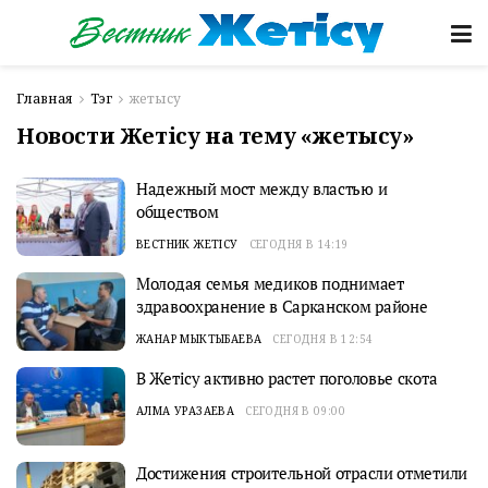
Главная
Тэг
жетысу
Новости Жетісу на тему «жетысу»
Надежный мост между властью и
обществом
ВЕСТНИК ЖЕТІСУ
СЕГОДНЯ В 14:19
Молодая семья медиков поднимает
здравоохранение в Сарканском районе
ЖАНАР МЫКТЫБАЕВА
СЕГОДНЯ В 12:54
В Жетісу активно растет поголовье скота
АЛМА УРАЗАЕВА
СЕГОДНЯ В 09:00
Достижения строительной отрасли отметили