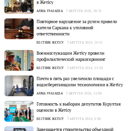
в Жетісу
АЛМА УРАЗАЕВА
7 АВГУСТА 2026, 18:51
Повторное нарушение за рулем привело
жителя Саркана к уголовной
ответственности
ВЕСТНИК ЖЕТІСУ
7 АВГУСТА 2026, 16:51
Военнослужащим Жетісу провели
профилактический наркоскрининг
ВЕСТНИК ЖЕТІСУ
7 АВГУСТА 2026, 13:30
Почти в пять раз увеличили площади с
водосберегающими технологиями в Жетісу
АЛМА УРАЗАЕВА
7 АВГУСТА 2026, 12:00
Готовность к выборам депутатов Курултая
оценили в Жетісу
ВЕСТНИК ЖЕТІСУ
7 АВГУСТА 2026, 9:00
Завершается строительство объездной