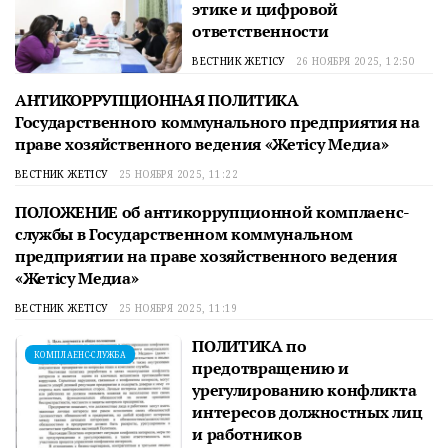
этике и цифровой
ответственности
ВЕСТНИК ЖЕТІСУ
26 НОЯБРЯ 2025, 12:50
АНТИКОРРУПЦИОННАЯ ПОЛИТИКА
КОМПЛАЕНС-СЛУЖБА
Государственного коммунального предприятия на
праве хозяйственного ведения «Жетісу Медиа»
ВЕСТНИК ЖЕТІСУ
25 НОЯБРЯ 2025, 11:22
ПОЛОЖЕНИЕ об антикоррупционной комплаенс-
КОМПЛАЕНС-СЛУЖБА
службы в Государственном коммунальном
предприятии на праве хозяйственного ведения
«Жетісу Медиа»
ВЕСТНИК ЖЕТІСУ
25 НОЯБРЯ 2025, 11:19
ПОЛИТИКА по
КОМПЛАЕНС-СЛУЖБА
предотвращению и
урегулированию конфликта
интересов должностных лиц
и работников