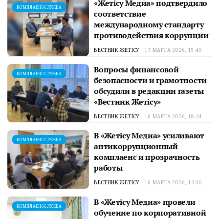
«Жетісу Медиа» подтвердило
КОМПЛАЕНС-СЛУЖБА
соответствие
международному стандарту
противодействия коррупции
ВЕСТНИК ЖЕТІСУ
17 МАРТА 2026, 19:45
Вопросы финансовой
КОМПЛАЕНС-СЛУЖБА
безопасности и грамотности
обсудили в редакции газеты
«Вестник Жетісу»
ВЕСТНИК ЖЕТІСУ
16 МАРТА 2026, 18:34
В «Жетісу Медиа» усиливают
КОМПЛАЕНС-СЛУЖБА
антикоррупционный
комплаенс и прозрачность
работы
ВЕСТНИК ЖЕТІСУ
16 МАРТА 2026, 13:40
В «Жетісу Медиа» провели
КОМПЛАЕНС-СЛУЖБА
обучение по корпоративной