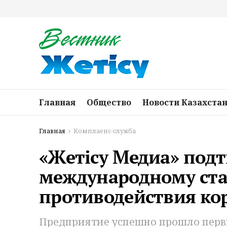
Главная
Общество
Новости Казахста
Главная
Комплаенс-служба
«Жетісу Медиа» подт
международному ст
противодействия ко
Предприятие успешно прошло перв