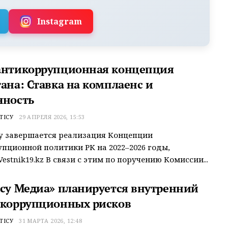
Instagram
антикоррупционная концепция
ана: Ставка на комплаенс и
чность
ТІСУ
29 АПРЕЛЯ 2026, 15:53
ду завершается реализация Концепции
пционной политики РК на 2022–2026 годы,
estnik19.kz В связи с этим по поручению Комиссии...
ісу Медиа» планируется внутренний
 коррупционных рисков
ТІСУ
31 МАРТА 2026, 12:48