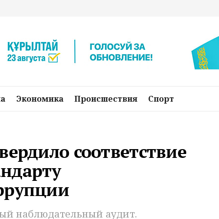
на
Экономика
Происшествия
Спорт
вердило соответствие
андарту
ррупции
ый наблюдательный аудит.