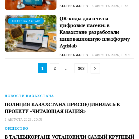
ВЕСТНИК ЖЕТІСУ
5 АВГУСТА 2026, 11:21
QR-коды для пчел и
НОВОСТИ КАЗАХСТАНА
цифровые пасеки: в
Казахстане разработали
инновационную платформу
Apislab
ВЕСТНИК ЖЕТІСУ
4 АВГУСТА 2026, 11:19
1
2
…
303
НОВОСТИ КАЗАХСТАНА
ПОЛИЦИЯ КАЗАХСТАНА ПРИСОЕДИНИЛАСЬ К
ПРОЕКТУ «ЧИТАЮЩАЯ НАЦИЯ»
6 АВГУСТА 2026, 20:39
ОБЩЕСТВО
В ТАЛДЫКОРГАНЕ УСТАНОВИЛИ САМЫЙ КРУПНЫЙ