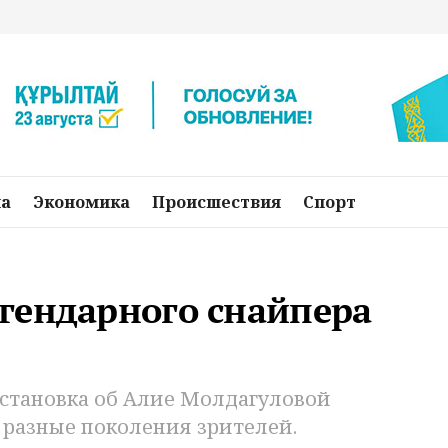
на
Экономика
Происшествия
Спорт
гендарного снайпера
остановка об Алие Молдагуловой
 разные поколения зрителей.