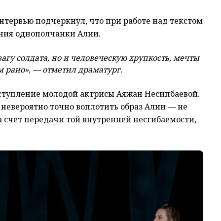
интервью подчеркнул, что при работе над текстом
ния однополчанки Алии.
вагу солдата, но и человеческую хрупкость, мечты
м рано», — отметил драматург.
ступление молодой актрисы Аяжан Несипбаевой.
 невероятно точно воплотить образ Алии — не
за счет передачи той внутренней несгибаемости,