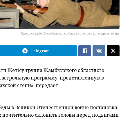
Пресс-служба Жамбылского областного русского драмтеатра
Telegram
ти Жетісу труппа Жамбылского областного
 гастрольную программу, представленную в
ахской степи», передает
беды в Великой Отечественной войне постановка
их почтительно склонить головы перед подвигами