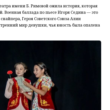
атра имени Б. Римовой ожила история, которая
й. Военная баллада по пьесе Игоря Седина — это
 снайпера, Героя Советского Союза Алии
утренний мир девушки, чья юность была опалена