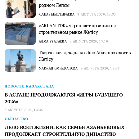
родном Лепсы
ЖАНАР МЫКТЫБАЕВА
8 АВГУСТА 2026, 18:30
«ARLAN TDK» укрепляет позиции на
строительном рынке Жетісу
АЛМА УРАЗАЕВА
8 АВГУСТА 2026, 17:16
Творческая декада ко Дню Абая проходит в
Жетісу
МАРЖАН ОМИРЖАНОВА
8 АВГУСТА 2026, 15:43
НОВОСТИ КАЗАХСТАНА
В АСТАНЕ ПРОДОЛЖАЮТСЯ «ИГРЫ БУДУЩЕГО
2026»
8 АВГУСТА 2026, 13:35
ОБЩЕСТВО
ДЕЛО ВСЕЙ ЖИЗНИ: КАК СЕМЬЯ АЗАНБЕКОВЫХ
ПРОДОЛЖАЕТ СТРОИТЕЛЬНУЮ ДИНАСТИЮ