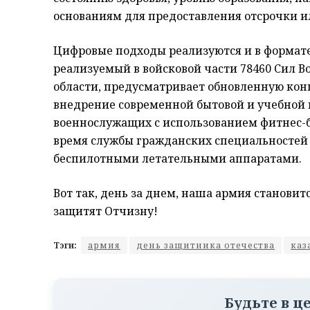
основаниям для предоставления отсрочки и
Цифровые подходы реализуются и в формате
реализуемый в войсковой части 78460 Сил 
области, предусматривает обновленную кон
внедрение современной бытовой и учебной
военнослужащих с использованием фитнес-б
время службы гражданских специальностей 
беспилотными летательными аппаратами.
Вот так, день за днем, наша армия станови
защитят Отчизну!
Тэги:
армия
день защитника отечества
каз
Будьте в ц