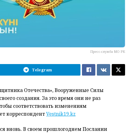
Пресс-служба МО РК
Telegram
защитника Отечества», Вооруженные Силы
воего создания. За это время они не раз
тобы соответствовать изменениям
ает корреспондент
Vestnik19.kz
тся вновь. В своем прошлогоднем Послании