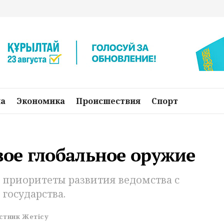
на
Экономика
Происшествия
Спорт
ое глобальное оружие
приоритеты развития ведомства с
государства.
стник Жетісу