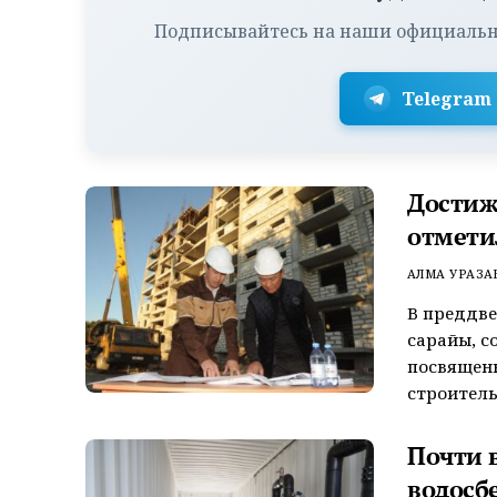
Подписывайтесь на наши официальн
Telegram
Достиж
отмети
АЛМА УРАЗА
В преддве
сарайы, с
посвященн
строитель
Почти 
водосб