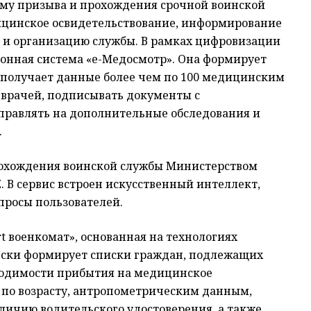
ему призыва и прохождения срочной воинской
ицинское освидетельствование, информирование
 и организацию службы. В рамках цифровизации
нная система «е-Медосмотр». Она формирует
получает данные более чем по 100 медицинским
 врачей, подписывать документы с
аправлять на дополнительные обследования и
.
охождения воинской службы Министерством
 В сервис встроен искусственный интеллект,
просы пользователей.
t военкомат», основанная на технологиях
ески формирует списки граждан, подлежащих
ходимости прибытия на медицинское
я по возрасту, антропометрическим данным,
аличию водительского удостоверения, а также