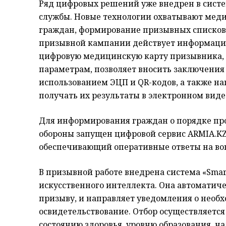
Ряд цифровых решений уже внедрен в сист
службы. Новые технологии охватывают мед
граждан, формирование призывных списков
призывной кампании действует информацио
цифровую медицинскую карту призывника, 
параметрам, позволяет вносить заключения
использованием ЭЦП и QR-кодов, а также н
получать их результаты в электронном виде
Для информирования граждан о порядке пр
обороны запущен цифровой сервис ARMIA.KZ.
обеспечивающий оперативные ответы на во
В призывной работе внедрена система «Smar
искусственного интеллекта. Она автоматич
призыву, и направляет уведомления о необ
освидетельствование. Отбор осуществляетс
состоянию здоровья, уровню образования, н