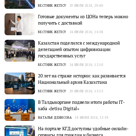
ВЕСТНИК ЖЕТІСУ
29 ИЮЛЯ 2026, 20:40
Готовые документы из ЦОНа теперь можно
получить с доставкой
ВЕСТНИК ЖЕТІСУ
24 ИЮЛЯ 2026, 16:58
Казахстан поделился с международной
делегацией опытом цифровизации
государственных услуг
ВЕСТНИК ЖЕТІСУ
24 ИЮЛЯ 2026, 12:10
20 лет на страже истории: как развивается
Национальный архив Казахстана
ВЕСТНИК ЖЕТІСУ
20 ИЮЛЯ 2026, 15:15
В Талдыкоргане подвели итоги работы IТ-
хаба «Jetisu Digital»
НАТАЛЬЯ ДЕНИСОВА
18 ИЮЛЯ 2026, 15:59
На портале КГД доступны удобные онлайн-
сервисы для граждан и бизнеса