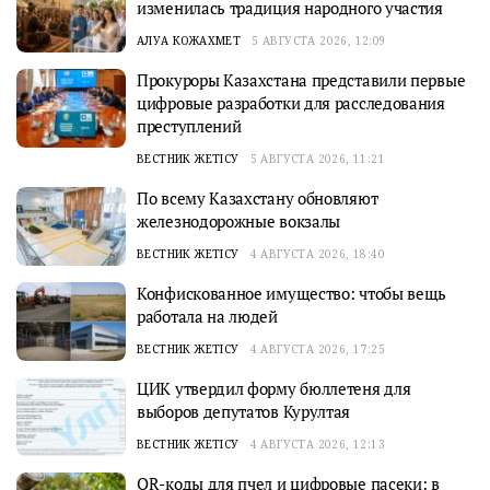
изменилась традиция народного участия
АЛУА КОЖАХМЕТ
5 АВГУСТА 2026, 12:09
Прокуроры Казахстана представили первые
цифровые разработки для расследования
преступлений
ВЕСТНИК ЖЕТІСУ
5 АВГУСТА 2026, 11:21
По всему Казахстану обновляют
железнодорожные вокзалы
ВЕСТНИК ЖЕТІСУ
4 АВГУСТА 2026, 18:40
Конфискованное имущество: чтобы вещь
работала на людей
ВЕСТНИК ЖЕТІСУ
4 АВГУСТА 2026, 17:25
ЦИК утвердил форму бюллетеня для
выборов депутатов Курултая
ВЕСТНИК ЖЕТІСУ
4 АВГУСТА 2026, 12:13
QR-коды для пчел и цифровые пасеки: в