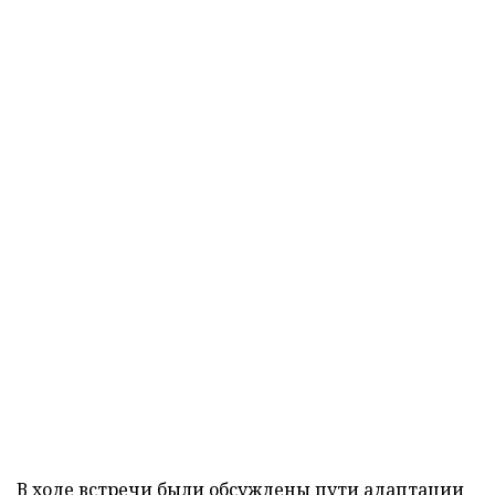
В ходе встречи были обсуждены пути адаптации
современной драматургии для театров с учетом
казахстанского и зарубежного опытов. Кроме того,
предложены программы поддержки творчества
молодых драматургов и рассмотрены вопросы
постановки их работ на театральной сцене.