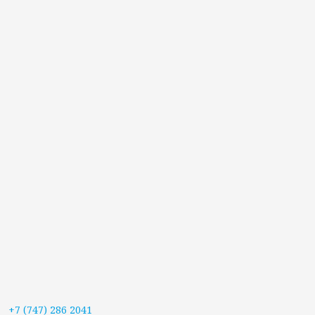
+7 (747) 286 2041
© 2023-2025 «Вестник Жетісу». При копировании материалов ссылка на
сайт обязательна |
Политика конфиденциальности