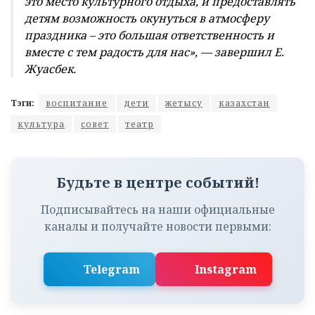
Подписывайтесь на наши официальные
каналы и получайте новости первыми:
Telegram
Instagram
Абай Кунанбаев: 181 год спустя — почему
его мысли остаются современными
АЙГЕРІМ ТІНӘЛІҚЫЗЫ
СЕГОДНЯ В 10:52
Кто стоит за уютом и безопасностью в
«Алтынемеле»
АБАЙ СУРАКБАЕВ
9 АВГУСТА 2026, 18:01
Во сколько обойдется «школьная корзина» в
Жаркенте?
АСЕЛЬ МУКАШЕВА
9 АВГУСТА 2026, 14:31