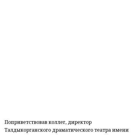
Поприветствовав коллег, директор
Талдыкорганского драматического театра имени
Бикен Римовой Ерлик Жуасбек отметил:
«Театр и театральные постановки играют
особую роль в решении задач, связанных с
воспитанием и развитием детей и подростков.
Представления оказывают влияние на их
сознание и восприятие. В целом, в
Талдыкорганском драматическом театре имени
Бикен Римовой готовится много спектаклей для
детей и подростков. За год было поставлено 204
картины, которые посетили более 35 тысяч
зрителей. Кроме того, в преддверии памятных