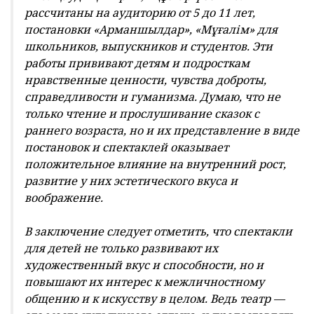
воображение.
В заключение следует отметить, что спектакли
для детей не только развивают их
художественный вкус и способности, но и
повышают их интерес к межличностному
общению и к искусству в целом. Ведь театр —
это место культурного отдыха, и предоставлять
детям возможность окунуться в атмосферу
праздника – это большая ответственность и
вместе с тем радость для нас», — завершил Е.
Жуасбек.
Тэги:
воспитание
дети
жетысу
казахстан
культура
совет
театр
Будьте в центре событий!