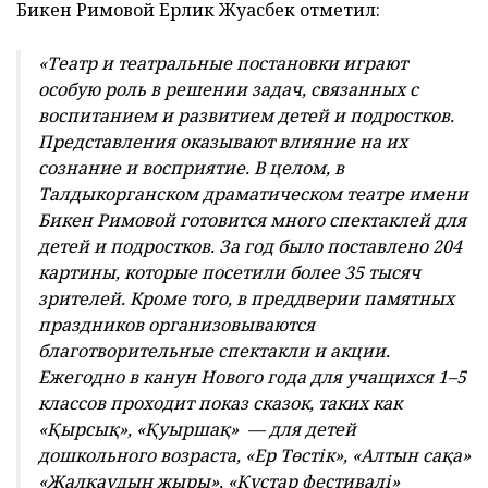
праздников организовываются
благотворительные спектакли и акции.
Ежегодно в канун Нового года для учащихся 1–5
классов проходит показ сказок, таких как
«Қырсық», «Қуыршақ» — для детей
дошкольного возраста, «Ер Төстік», «Алтын сақа»
«Жалқаудың жыры», «Құстар фестивалі»
рассчитаны на аудиторию от 5 до 11 лет,
постановки «Арманшылдар», «Мұғалім» для
школьников, выпускников и студентов. Эти
работы прививают детям и подросткам
нравственные ценности, чувства доброты,
справедливости и гуманизма. Думаю, что не
только чтение и прослушивание сказок с
раннего возраста, но и их представление в виде
постановок и спектаклей оказывает
положительное влияние на внутренний рост,
развитие у них эстетического вкуса и