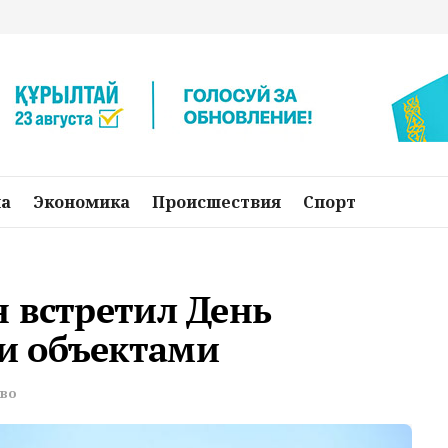
на
Экономика
Происшествия
Спорт
 встретил День
и объектами
во