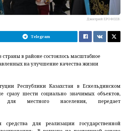
Дмитрий ЕРОФЕЕВ.
Telegram
 страны в районе состоялось масштабное
равленных на улучшение качества жизни
туции Республики Казахстан в Ескельдинском
ие сразу шести социально значимых объектов,
 для местного населения, передает
я средства для реализации государственной
воохранения». В регионе на постоянной основе