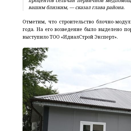
процентов сельчан первичной медпомощ
вашим близким, — сказал глава района.
Отметим, что строительство блочно-моду
года. На его возведение было выделено п
выступило ТОО «ИдиалСтрой Эксперт».