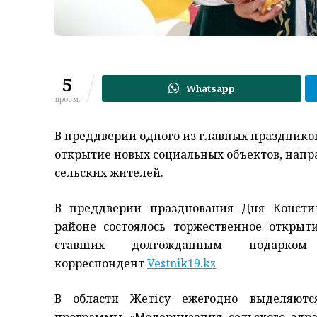
5
Whatsapp
просм.
В преддверии одного из главных праздников
открытие новых социальных объектов, нап
сельских жителей.
В преддверии празднования Дня Консти
районе состоялось торжественное открыт
ставших долгожданным подарком
корреспондент
Vestnik19.kz
В области Жетісу ежегодно выделяютс
программы «Модернизация сельского здра