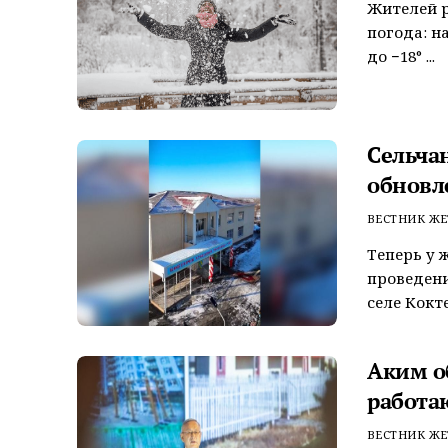
Жителей р
погода: н
до −18° ...
Сельча
обновл
ВЕСТНИК ЖЕ
Теперь у 
проведени
селе Кокт
Аким о
работаю
ВЕСТНИК ЖЕ