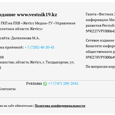
здание www.vestnik19.kz
Газета «Вестник 
информации Мин
 ГКП на ПХВ «Жетісу Медиа» ГУ «Управление
развития Респуб
олитики области Жетісу»
№KZ27VPY00064533
сайта: Далекенова М.А.
Сетевое издание 
Комитете инфор
она приёмной:
+ 7 (7282) 40-20-43
общественного р
ии
№KZ78VPY00064973
захстан, область Жетісу, г. Талдыкорган, ул.
По вопросам ко
8
Реклама
+7 (747) 286 2041
Контакты
а на сайт обязательна |
Политика конфиденциальности