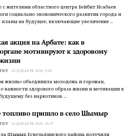
е с жителями областного центра Бейбит Исабаев
оги социально-экономического развития города и
 планы на будущее, включающие увеличение ...
ая акция на Арбате: как в
органе мотивируют к здоровому
 жизни
ТІСУ
26 ДЕКАБРЯ 2024, 9:00
я жизнь» объединила молодежь и горожан,
о важности здорового образа жизни и мотивации к
будущему без наркотиков. ...
е топливо пришло в село Шымыр
ТІСУ
24 ДЕКАБРЯ 2024, 18:27
ела Шымыр Ескельдинского района получили