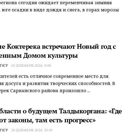
егиона сегодня ожидает переменчивая зимняя
а юге осадки в виде дождя и снега, в горах морозы
не Коктерека встречают Новый год с
енным Домом культуры
ТІСУ
30 ДЕКАБРЯ 2024, 9:00
жителей есть отличное современное место для
я досуга и развития творческих способностей. В
ерек Сарканского района произошло ...
бласти о будущем Талдыкоргана: «Где
т законы, там есть прогресс»
ТІСУ
26 ДЕКАБРЯ 2024, 13:01