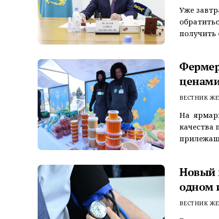
Уже завтр
обратитьс
получить 
Фермер
ценами
ВЕСТНИК ЖЕ
На ярмарк
качества 
прилежаще
Новый 
одном и
ВЕСТНИК ЖЕ