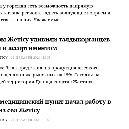
а у горожан есть возможность напрямую
я к главе региона, задать волнующие вопросы и
ответы на них. Уважаемые ...
ы Жетісу удивили талдыкорганцев
 и ассортиментом
ТІСУ
21 ДЕКАБРЯ 2024, 13:35
е была представлена продукция высокого
по ценам ниже рыночных на 15%. Сегодня на
й территории Дворца спорта «Жастар» ...
медицинский пункт начал работу в
з сел Жетісу
ТІСУ
21 ДЕКАБРЯ 2024, 9:00