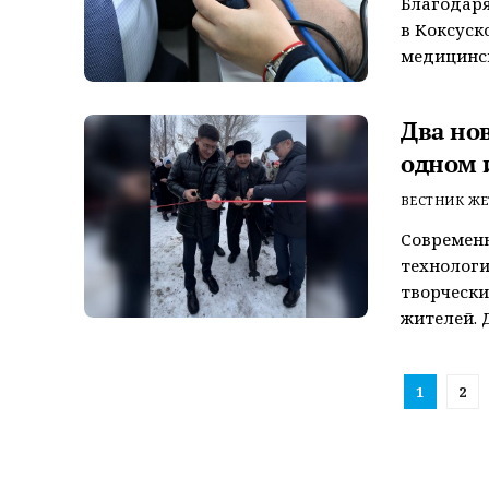
Благодаря
в Коксуск
медицинск
Два но
одном 
ВЕСТНИК ЖЕ
Современн
технологи
творчески
жителей. Д
1
2