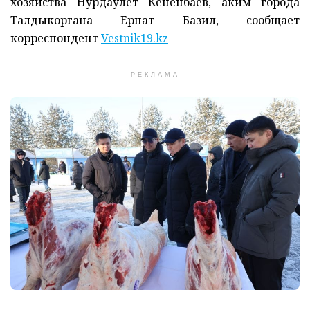
хозяйства Нурдаулет Кененбаев, аким города
Талдыкоргана Ернат Базил, сообщает
корреспондент
Vestnik19.kz
РЕКЛАМА