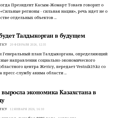
когда Президент Касым-Жомарт Токаев говорит о
«Сильные регионы - сильная нация», речь идет не о
стве отдельных объектов ...
будет Талдыкорган в будущем
ТІСУ
20 ФЕВРАЛЯ 2026, 12:35
н Генеральный план Талдыкоргана, определяющий
чные направления социально-экономического
областного центра Жетісу, передает Vestnik19.kz со
а пресс-службу акима области ...
% выросла экономика Казахстана в
ду
ТІСУ
12 ЯНВАРЯ 2026, 16:10