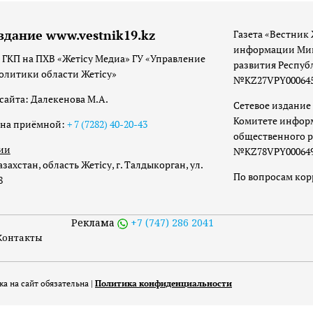
здание www.vestnik19.kz
Газета «Вестник 
информации Мин
 ГКП на ПХВ «Жетісу Медиа» ГУ «Управление
развития Респуб
олитики области Жетісу»
№KZ27VPY00064533
сайта: Далекенова М.А.
Сетевое издание 
Комитете инфор
она приёмной:
+ 7 (7282) 40-20-43
общественного р
ии
№KZ78VPY00064973
захстан, область Жетісу, г. Талдыкорган, ул.
По вопросам ко
8
Реклама
+7 (747) 286 2041
Контакты
а на сайт обязательна |
Политика конфиденциальности