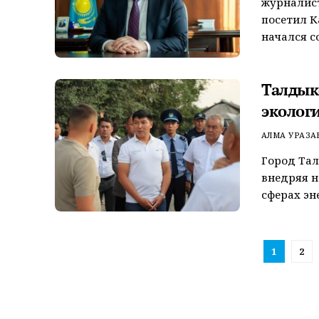
журналист
посетил К
начался со
Талдык
эколог
АЛМА УРАЗА
Город Тал
внедряя н
сферах эн
1
2