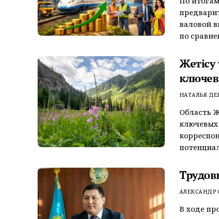
По итогам
предвари
валовой в
по сравнен
Жетiсу 
ключев
НАТАЛЬЯ Д
Область Ж
ключевых 
корреспон
потенциал 
Трудов
АЛЕКСАНДР
В ходе пр