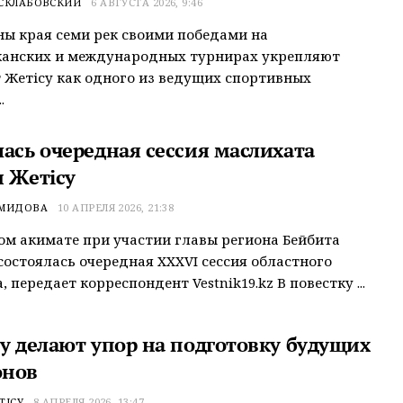
 СКЛАБОВСКИЙ
6 АВГУСТА 2026, 9:46
ы края семи рек своими победами на
канских и международных турнирах укрепляют
 Жетісу как одного из ведущих спортивных
.
лась очередная сессия маслихата
и Жетісу
ЕМИДОВА
10 АПРЕЛЯ 2026, 21:38
ом акимате при участии главы региона Бейбита
состоялась очередная XXXVI сессия областного
 передает корреспондент Vestnik19.kz В повестку ...
су делают упор на подготовку будущих
онов
ТІСУ
8 АПРЕЛЯ 2026, 13:47