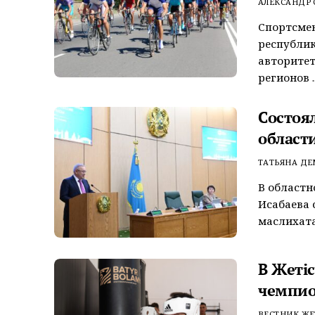
АЛЕКСАНДР
Спортсмен
республи
авторитет
регионов ..
Состоя
област
ТАТЬЯНА Д
В областн
Исабаева 
маслихата,
В Жеті
чемпи
ВЕСТНИК ЖЕ