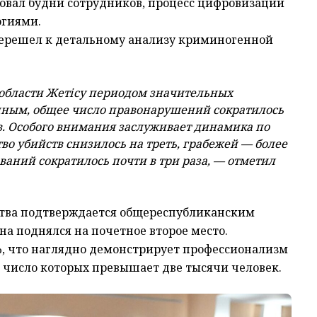
овал будни сотрудников, процесс цифровизации
огиями.
 перешел к детальному анализу криминогенной
области Жетісу периодом значительных
нным, общее число правонарушений сократилось
ев. Особого внимания заслуживает динамика по
о убийств снизилось на треть, грабежей — более
ований сократилось почти в три раза, — отметил
ства подтверждается общереспубликанским
а поднялся на почетное второе место.
, что наглядно демонстрирует профессионализм
е число которых превышает две тысячи человек.