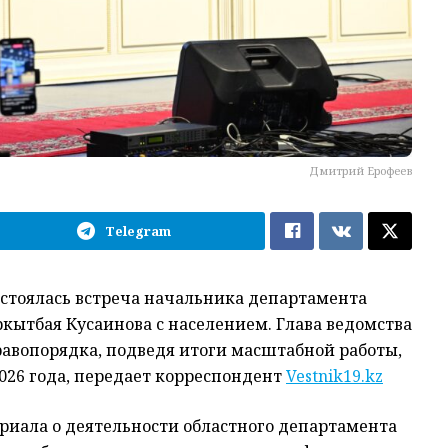
Дмитрий Ерофеев
Telegram
остоялась встреча начальника департамента
кытбая Кусаинова с населением. Глава ведомства
равопорядка, подведя итоги масштабной работы,
2026 года, передает корреспондент
Vestnik19.kz
иала о деятельности областного департамента