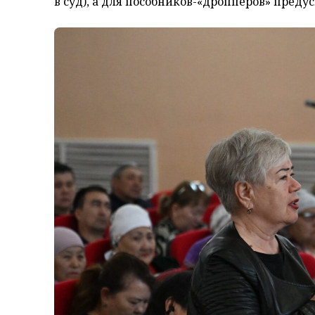
в суд), а для пособников-«дропперов» преду