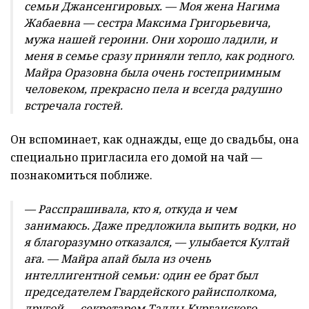
семьи Джансенгировых. — Моя жена Нагима
Жабаевна — сестра Максима Григорьевича,
мужа нашей героини. Они хорошо ладили, и
меня в семье сразу приняли тепло, как родного.
Майра Оразовна была очень гостеприимным
человеком, прекрасно пела и всегда радушно
встречала гостей.
Он вспоминает, как однажды, еще до свадьбы, она
специально пригласила его домой на чай —
познакомиться поближе.
— Расспрашивала, кто я, откуда и чем
занимаюсь. Даже предложила выпить водки, но
я благоразумно отказался, — улыбается Култай
аға. — Майра апай была из очень
интеллигентной семьи: один ее брат был
председателем Гвардейского райисполкома,
другой — секретарем Талды-Курганского