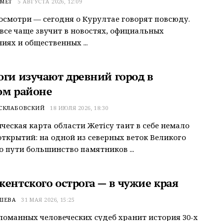
ХМЕТ
5 АВГУСТА 2026, 12:09
осмотри — сегодня о Курултае говорят повсюду.
 все чаще звучит в новостях, официальных
иях и общественных ...
оги изучают древний город в
ом районе
 СКЛАБОВСКИЙ
18 ИЮЛЯ 2026, 18:30
ческая карта области Жетiсу таит в себе немало
ткрытий: на одной из северных веток Великого
 пути большинство памятников ...
кентского острога — в чужие края
ШЕВА
31 МАЯ 2026, 15:25
ломанных человеческих судеб хранит история 30-х