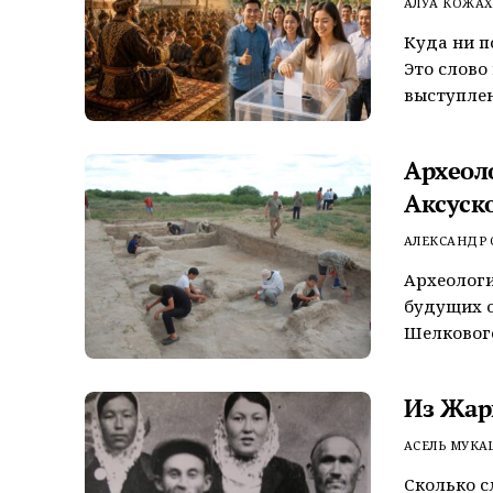
АЛУА КОЖА
Куда ни п
Это слово
выступлен
Археол
Аксуск
АЛЕКСАНДР
Археологи
будущих о
Шелкового
Из Жар
АСЕЛЬ МУКА
Сколько с