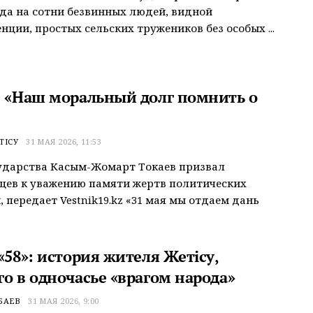
гда на сотни безвинных людей, видной
нции, простых сельских тружеников без особых ...
: «Наш моральный долг помнить о
ТІСУ
31 МАЯ 2026, 11:53
ударства Касым-Жомарт Токаев призвал
цев к уважению памяти жертв политических
, передает Vestnik19.kz «31 мая мы отдаем дань
«58»: история жителя Жетiсу,
го в одночасье «врагом народа»
БАЕВ
31 МАЯ 2026, 9:00