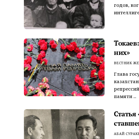
годов, ко
интеллиге
Токаев
них»
ВЕСТНИК ЖЕ
Глава гос
казахстан
репрессий
памяти ...
Статья 
ставше
АБАЙ СУРАК