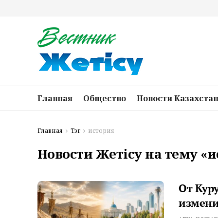
Главная
Общество
Новости Казахста
Главная
Тэг
история
Новости Жетісу на тему «
От Кур
измени