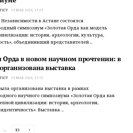
ТІСУ
19 МАЯ 2026, 17:33
 Независимости в Астане состоялся
одный симпозиум «Золотая Орда как модель
ивилизации: история, археология, культура,
сть», объединивший представителей ...
я Орда в новом научном прочтении: в
 организована выставка
ТІСУ
19 МАЯ 2026, 17:15
была организована выставка в рамках
дного научного симпозиума «Золотая Орда как
епной цивилизации: история, археология,
идентичность». Выставка ...
…
15