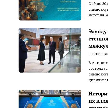
С 19 по 2
симпозиум
история, а
Элунду
степно
межкул
ВЕСТНИК ЖЕ
В Астане 
состояла
симпозиум
цивилизаци
Истори
их вли
симпо