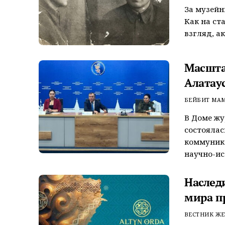
За музейн
Как на ст
взгляд, ак
Масшта
Алатаус
БЕЙБИТ МА
В Доме жу
состоялас
коммуник
научно-ис
Наслед
мира п
ВЕСТНИК ЖЕ