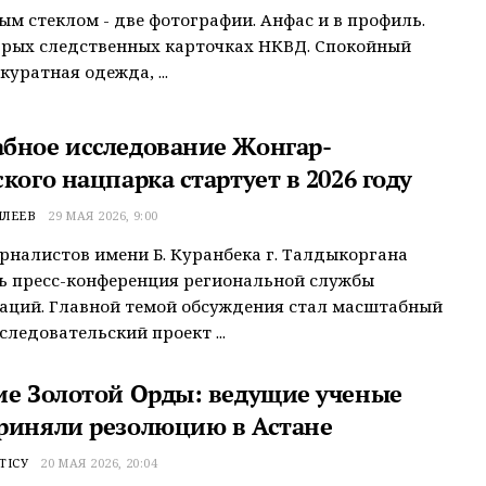
ым стеклом - две фотографии. Анфас и в профиль.
арых следственных карточках НКВД. Спокойный
куратная одежда, ...
бное исследование Жонгар-
кого нацпарка стартует в 2026 году
МЛЕЕВ
29 МАЯ 2026, 9:00
рналистов имени Б. Куранбека г. Талдыкоргана
ь пресс-конференция региональной службы
аций. Главной темой обсуждения стал масштабный
следовательский проект ...
ие Золотой Орды: ведущие ученые
риняли резолюцию в Астане
ТІСУ
20 МАЯ 2026, 20:04