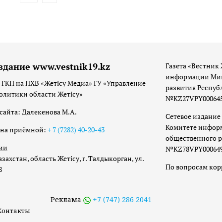
здание www.vestnik19.kz
Газета «Вестник 
информации Мин
 ГКП на ПХВ «Жетісу Медиа» ГУ «Управление
развития Респуб
олитики области Жетісу»
№KZ27VPY00064533
сайта: Далекенова М.А.
Сетевое издание 
Комитете инфор
она приёмной:
+ 7 (7282) 40-20-43
общественного р
ии
№KZ78VPY00064973
захстан, область Жетісу, г. Талдыкорган, ул.
По вопросам ко
8
Реклама
+7 (747) 286 2041
Контакты