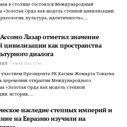
0 мая в столице состоялся Международный
 «Золотая Орда как модель степной цивилизации:
рхеология, культура, идентичность», ...
 Ассомо Лазар отметил значение
й цивилизации как пространства
ьтурного диалога
ТІСУ
19 МАЯ 2026, 17:40
с участием Президента РК Касым-Жомарта Токаева
сь церемония открытия Международного
а «Золотая Орда как модель степной
и: история, ...
ческое наследие степных империй и
яние на Евразию изучили на
зиуме