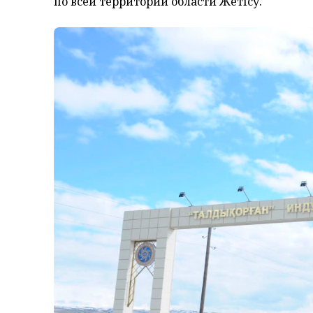
по всей
территории
области
Жетісу
.