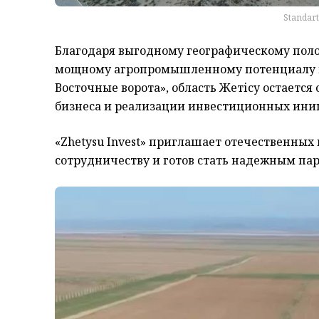
Standart
Благодаря выгодному географическому поло
мощному агропромышленному потенциалу и 
Восточные ворота», область
Жетісу
оста
е
тся
бизнеса
и реализации инвестиционных ини
«
Zhetysu
Invest
»
приглашае
т
отечественных 
сотрудничеств
у
и готов
стать надежным пар