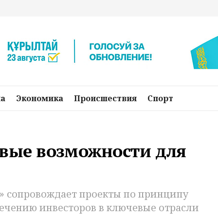
на
Экономика
Происшествия
Спорт
овые возможности для
t» сопровождает проекты по принципу
лечению инвесторов в ключевые отрасли