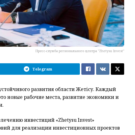
Пресс-служба регионального центра "Zhetysu Invest"
Telegram
стойчивого развития области Жетісу.
Каждый
о новые рабочие места, развитие экономики и
и.
ивлечению инвестиций
«
Zhetysu
Invest
»
овий для реализации инвестиционных проектов