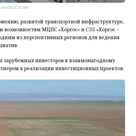
 steel kz/СЭЗ ВВ
жению, развитой транспортной инфраструктуре,
возможностям МЦПС «Хоргос» и СЭЗ «Хоргос –
 одним из перспективных регионов для ведения
циатив
.
и зарубежных инвесторов
к
взаимовыгодно
му
тнером в реализации инвестиционных проектов.