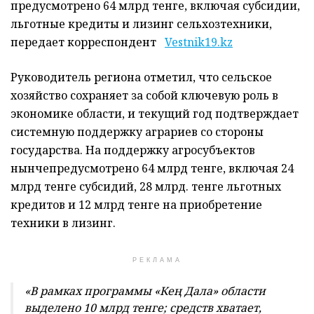
предусмотрено 64 млрд тенге, включая субсидии,
льготные кредиты и лизинг сельхозтехники,
передает корреспондент
Vestnik19.kz
Руководитель региона отметил, что с
ельское
хозяйство сохраняет за собой ключевую роль в
экономике
области
, и текущий год подтверждает
системную поддержку аграриев со стороны
государства. На поддержку
агросубъектов
нынче
предусмотрено 64 млрд
тенге, включая 24
млрд
тенге субсидий, 28 млрд
.
тенге льготных
кредитов и 12 млрд
тенге на приобретение
техники в лизинг.
РЕКЛАМА
«
В рамках программы «
Ке
ң
Д
ала» области
выделено 10 млрд
тенге; средств хватает,