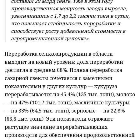
составил 29 млрд
тенге. Уже в этом году
производственная мощность завода выросла,
увеличившись с 1,7 до 2,2 тысячи тонн в сутки,
что повышает стабильность переработки и
способствует росту добавленной стоимости в
агропромышленной цепочке
»
.
Переработка сельхозпродукции в области
выходит на новый уровень: доля переработки
достигла в среднем 68%. Полная переработка
сахарной свеклы сочетается с заметными
показателями у других культур — кукуруза
перерабатывается на 45,4% (135 тыс. тонн), молоко
— на 47% (101,7 тыс. тонн), масличные культуры
— на 33% (64,5 тыс. тонн), зерновые — на 22,8%
(66,6 тыс. тонн).
Эти показатели отражают
растущее значение перерабатывающих
произво
дств дл
я обеспечения продовольственной