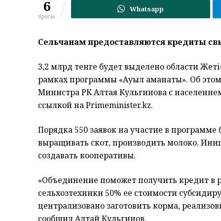
6
Whatsapp
просм.
Сельчанам предоставляются кредиты свыш
3,2 млрд тенге будет выделено области Жет
рамках программы «Ауыл аманаты». Об этом 
Министра РК Алтая Кульгинова с населением 
ссылкой на Primeminister.kz.
Порядка 550 заявок на участие в программе 
выращивать скот, производить молоко. Ини
создавать кооперативы.
«Объединение поможет получить кредит в ра
сельхозтехники 50% ее стоимости субсидиру
централизовано заготовить корма, реализов
сообщил Алтай Кульгинов.