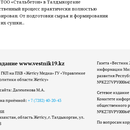
 ТОО «Стальбетон» в Талдыкоргане
ственный процесс практически полностью
ирован. От подготовки сырья и формирования
их сушки...
здание www.vestnik19.kz
Газета «Вестник 
информации Мин
 ГКП на ПХВ «Жетісу Медиа» ГУ «Управление
развития Респуб
олитики области Жетісу»
№KZ27VPY00064533
сайта: Далекенова М.А.
Сетевое издание 
Комитете инфор
она приёмной:
+ 7 (7282) 40-20-43
общественного р
ии
№KZ78VPY00064973
захстан, область Жетісу, г. Талдыкорган, ул.
По вопросам ко
8