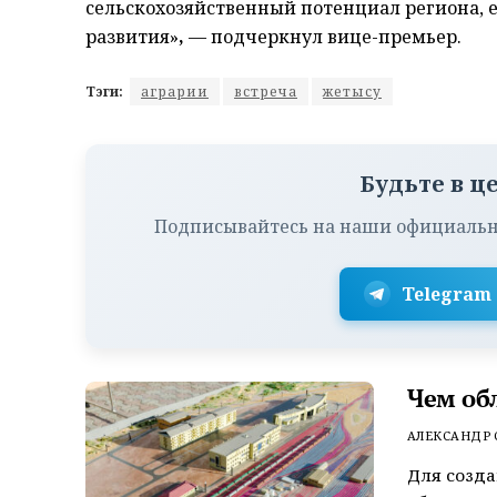
сельскохозяйственный потенциал региона, 
развития»
,
— подчеркнул вице-премьер.
Тэги:
аграрии
встреча
жетысу
Будьте в ц
Подписывайтесь на наши официальн
Telegram
Чем об
АЛЕКСАНДР
Для созда