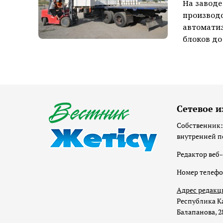
На заводе
производ
автоматиз
блоков до 
Сетевое и
Собственник:
внутренней п
Редактор веб-
Номер телеф
Адрес редакц
Республика Ка
Балапанова, 2