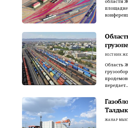
области Ж
площадке
конференц
Област
грузопе
ВЕСТНИК ЖЕ
Область Ж
грузообор
продемонс
передает..
Газобл
Талдык
ЖАНАР МЫК