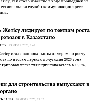
етісу, как стало известно в ходе прошедшей на
 Региональной службы коммуникаций пресс-
ии...
ь Жетісу лидирует по темпам роста
ревозок в Казахстане
ТІСУ
23 ИЮЛЯ 2026, 9:42
етісу стала национальным лидером по росту
ота по итогам первого полугодия 2026 года,
трировав впечатляющий показатель в 16,3%,
.
оки для строительства выпускают в
органе
ТЫБАЕВА
16 ИЮЛЯ 2026, 13:37