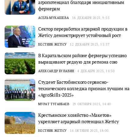
агропотенциал благодаря инициативным
фермерам
АСЕЛЬ МУКАШЕВА
18 ДЕКАБРЯ 2025, 9:55
Сектор переработки аграрной продукции в
Жетісу демонстрирует устойчивый рост
ВЕСТНИК ЖЕТІСУ
12 ДЕКАБРЯ 2025, 15:37
В Каратальском районе фермеры успешно
выращивают редкую для региона сою
АЛЕКСАНДР БУЛАВИН
4 ДЕКАБРЯ 2025, 16:50
Студент Бастобинского сервисно-
технического колледжа признан лучшим на
«AgroSkills-2025»
МУРАТ ТУГАНБАЕВ
29 ОКТЯБРЯ 2025, 14:40
Крестьянское хозяйство «Макетов»
укрепляет аграрный потенциал Жетісу
ВЕСТНИК ЖЕТІСУ
16 ОКТЯБРЯ 2025, 18:00