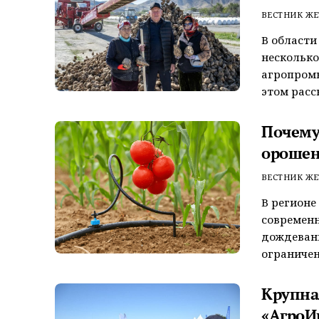
ВЕСТНИК ЖЕ
В области
несколько
агропромы
этом расск
Почему
орошен
ВЕСТНИК ЖЕ
В регионе
современн
дождеван
ограниченн
Крупна
«АгроИ