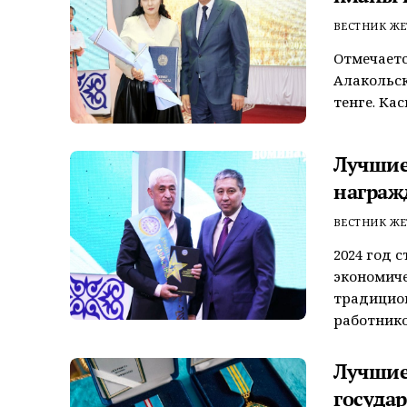
ВЕСТНИК ЖЕ
Отмечаетс
Алакольск
тенге. Ка
Лучшие
награж
ВЕСТНИК ЖЕ
2024 год 
экономиче
традицион
работников
Лучшие
госуда