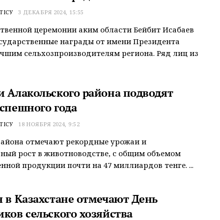
ТІСУ
3 ДЕКАБРЯ 2024, 15:55
твенной церемонии аким области Бейбит Исабаев
сударственные награды от имени Президента
чшим сельхозпроизводителям региона. Ряд лиц из
и Алакольского района подводят
успешного года
ТІСУ
18 НОЯБРЯ 2024, 9:52
района отмечают рекордные урожаи и
ный рост в животноводстве, с общим объемом
нной продукции почти на 47 миллиардов тенге. ...
я в Казахстане отмечают День
иков сельского хозяйства