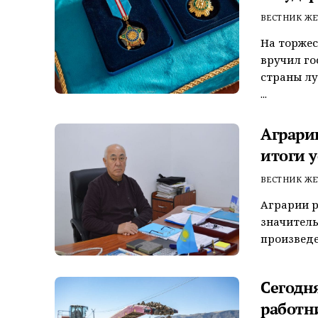
ВЕСТНИК ЖЕ
На торжес
вручил го
страны лу
...
Аграри
итоги 
ВЕСТНИК ЖЕ
Аграрии 
значитель
произведе
Сегодн
работн