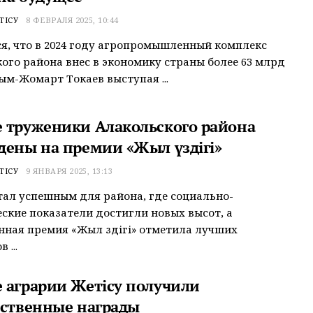
ТІСУ
8 ФЕВРАЛЯ 2025, 10:44
я, что в 2024 году агропромышленный комплекс
ого района внес в экономику страны более 63 млрд
сым-Жомарт Токаев выступая ...
 труженики Алакольского района
дены на премии «Жыл үздігі»
ТІСУ
9 ЯНВАРЯ 2025, 13:13
стал успешным для района, где социально-
ские показатели достигли новых высот, а
ная премия «Жыл үздігі» отметила лучших
 ...
 аграрии Жетісу получили
рственные награды