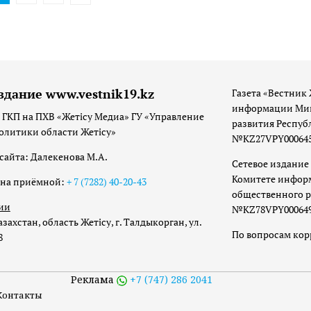
здание www.vestnik19.kz
Газета «Вестник 
информации Мин
 ГКП на ПХВ «Жетісу Медиа» ГУ «Управление
развития Респуб
олитики области Жетісу»
№KZ27VPY00064533
сайта: Далекенова М.А.
Сетевое издание 
Комитете инфор
она приёмной:
+ 7 (7282) 40-20-43
общественного р
ии
№KZ78VPY00064973
захстан, область Жетісу, г. Талдыкорган, ул.
По вопросам ко
8
Реклама
+7 (747) 286 2041
Контакты