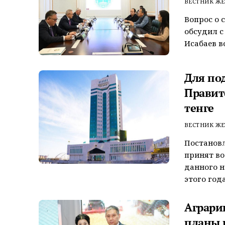
ВЕСТНИК ЖЕ
Вопрос о 
обсудил с
Исабаев в
Для по
Правит
тенге
ВЕСТНИК ЖЕ
Постанов
принят во
данного н
этого года. 
Аграри
планы 