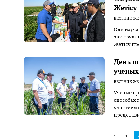
Жетісу
ВЕСТНИК ЖЕ
Они изуча
заключали
Жетісу пр
День п
ученых
ВЕСТНИК ЖЕ
Ученые пр
способах 
участием 
представит
1