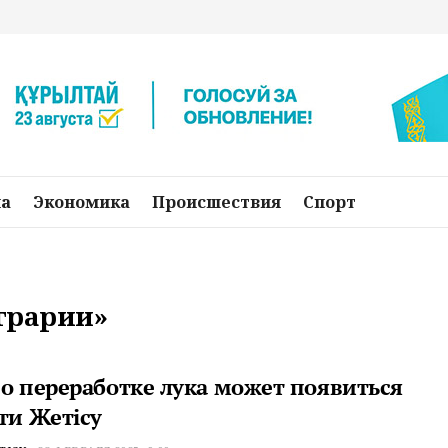
на
Экономика
Происшествия
Спорт
аграрии»
по переработке лука может появиться
ти Жетiсу