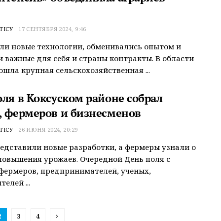
ТІСУ
17 СЕНТЯБРЯ 2024, 9:46
ли новые технологии, обменивались опытом и
 важные для себя и страны контракты. В области
ошла крупная сельскохозяйственная ...
оля в Коксуском районе собрал
, фермеров и бизнесменов
ТІСУ
26 ИЮНЯ 2024, 20:29
едставили новые разработки, а фермеры узнали о
повышения урожаев. Очередной День поля с
фермеров, предпринимателей, ученых,
елей ...
2
3
4