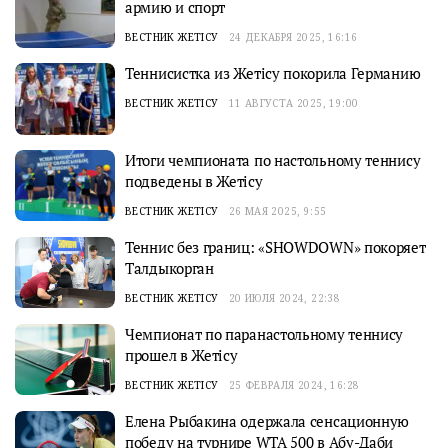
армию и спорт
ВЕСТНИК ЖЕТІСУ
24 ДЕКАБРЯ 2025, 16:16
Теннисистка из Жетісу покорила Германию
ВЕСТНИК ЖЕТІСУ
11 АВГУСТА 2025, 19:00
Итоги чемпионата по настольному теннису
подведены в Жетісу
ВЕСТНИК ЖЕТІСУ
26 МАЯ 2025, 9:55
Теннис без границ: «SHOWDOWN» покоряет
Талдыкорган
ВЕСТНИК ЖЕТІСУ
20 ИЮЛЯ 2024, 22:38
Чемпионат по паранастольному теннису
прошел в Жетісу
ВЕСТНИК ЖЕТІСУ
25 ФЕВРАЛЯ 2024, 16:28
Елена Рыбакина одержала сенсационную
победу на турнире WTA 500 в Абу-Даби