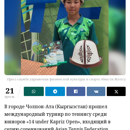
Пресс-служба управления физической культуры и спорта области Жетісу
21
просм.
В городе
Чолпон-Ата
(Кыргызстан) прошел
международный турнир по теннису среди
юниоров «14 under Kapriz Open», входящий в
серию соревнований
Asian Tennis Federation,