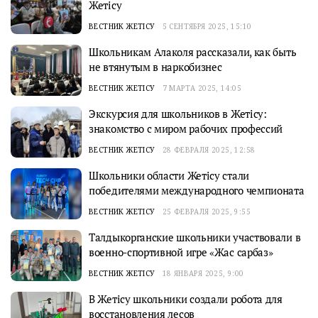
Жетiсу
ВЕСТНИК ЖЕТІСУ
5 СЕНТЯБРЯ 2025, 15:10
Школьникам Алаколя рассказали, как быть
не втянутым в наркобизнес
ВЕСТНИК ЖЕТІСУ
7 МАРТА 2025, 14:05
Экскурсия для школьников в Жетісу:
знакомство с миром рабочих профессий
ВЕСТНИК ЖЕТІСУ
28 ФЕВРАЛЯ 2025, 12:58
Школьники области Жетісу стали
победителями международного чемпионата
ВЕСТНИК ЖЕТІСУ
25 ФЕВРАЛЯ 2025, 9:55
Талдыкорганские школьники участвовали в
военно-спортивной игре «Жас сарбаз»
ВЕСТНИК ЖЕТІСУ
18 ЯНВАРЯ 2025, 9:00
В Жетісу школьники создали робота для
восстановления лесов