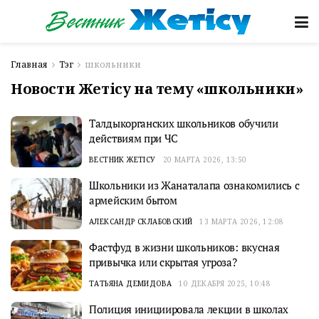
Главная
Тэг
школьники
Новости Жетісу на тему «школьники»
Талдыкорганских школьников обучили
действиям при ЧС
ВЕСТНИК ЖЕТІСУ
20 МАРТА 2026, 13:50
Школьники из Жанаталапа ознакомились с
армейским бытом
АЛЕКСАНДР СКЛАБОВСКИЙ
13 МАРТА 2026, 12:08
Фастфуд в жизни школьников: вкусная
привычка или скрытая угроза?
ТАТЬЯНА ДЕМИДОВА
10 ДЕКАБРЯ 2025, 10:48
Полиция инициировала лекции в школах