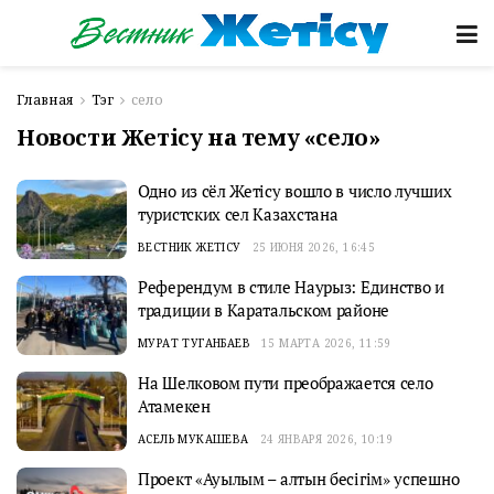
Главная
Тэг
село
Новости Жетісу на тему «село»
Одно из сёл Жетісу вошло в число лучших
туристских сел Казахстана
ВЕСТНИК ЖЕТІСУ
25 ИЮНЯ 2026, 16:45
Референдум в стиле Наурыз: Единство и
традиции в Каратальском районе
МУРАТ ТУГАНБАЕВ
15 МАРТА 2026, 11:59
На Шелковом пути преображается село
Атамекен
АСЕЛЬ МУКАШЕВА
24 ЯНВАРЯ 2026, 10:19
Проект «Ауылым – алтын бесігім» успешно