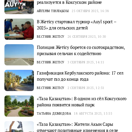
реализуется в Коксуском районе
АЙГЕРІМ ТІНӘЛІҚЫЗЫ
25 ОКТЯБРЯ 2025, 16:38
В Жетісу стартовал турнир «Auyl sport –
2025» для сельских детей
ВЕСТНИК ЖЕТІСУ
26 СЕНТЯБРЯ 2025, 10:30
Полиция Жетісу борется со скотокрадством,
призывая сельчан к содействию
ВЕСТНИК ЖЕТІСУ
3 СЕНТЯБРЯ 2025, 14:11
Газификация Кербулакского района: 17 сел
получат газ до конца года
ВЕСТНИК ЖЕТІСУ
2 СЕНТЯБРЯ 2025, 12:51
«Таза Қазақстан»: В одном из сёл Коксуского
района появится новый парк
ТАТЬЯНА ДЕМИДОВА
18 АВГУСТА 2025, 15:55
«Таза Қазақстан»: Жители Акын Сары
отмечают позитивные изменения в селе