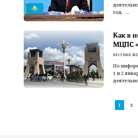
деятельно
год. ...
Как в 
МЦПС «
ВЕСТНИК ЖЕ
По информ
1 и 2 янва
деятельност
1
2