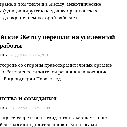
тране, в том числе и в Жетісу, межэтнические
я функционируют как единая органическая
над сохранением которой работает ...
йские Жетісу перешли на усиленный
работы
ТІСУ
28 ДЕКАБРЯ 2024, 9:01
очередь со стороны правоохранительных органов
а о безопасности жителей региона в новогодние
. В преддверии Нового года ...
инства и созидания
ТІСУ
27 ДЕКАБРЯ 2024, 14:14
– пресс-секретарь Президента РК Берик Уали по
йся традиции делится основными итогами