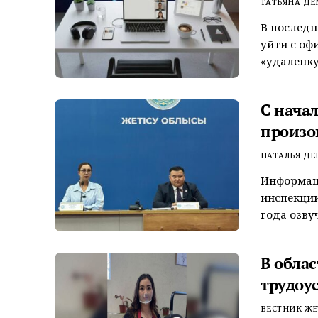
ТАТЬЯНА Д
В последн
уйти с оф
«удаленку»
С нача
произо
НАТАЛЬЯ Д
Информац
инспекции
года озву
В обла
трудоу
ВЕСТНИК ЖЕ