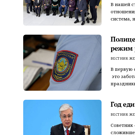
В нашей с
отношени
система, 
Полице
режим 
ВЕСТНИК ЖЕ
В первую 
это забот
праздники
Год ед
ВЕСТНИК ЖЕ
Советник 
сложивше