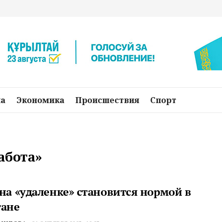
на
Экономика
Происшествия
Спорт
абота»
 на «удаленке» становится нормой в
тане