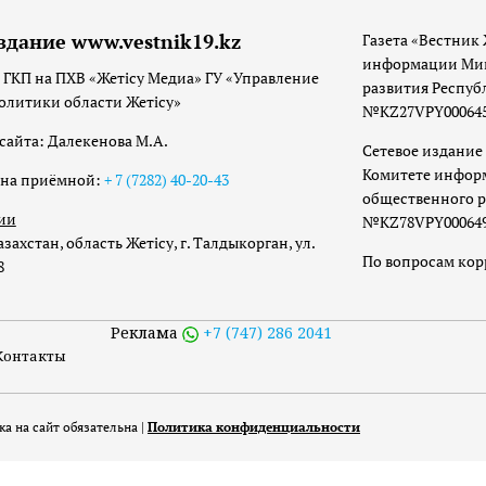
здание www.vestnik19.kz
Газета «Вестник 
информации Мин
 ГКП на ПХВ «Жетісу Медиа» ГУ «Управление
развития Респуб
олитики области Жетісу»
№KZ27VPY00064533
сайта: Далекенова М.А.
Сетевое издание 
Комитете инфор
она приёмной:
+ 7 (7282) 40-20-43
общественного р
ии
№KZ78VPY00064973
захстан, область Жетісу, г. Талдыкорган, ул.
По вопросам ко
8
Реклама
+7 (747) 286 2041
Контакты
а на сайт обязательна |
Политика конфиденциальности