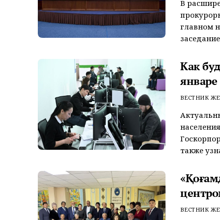
В расшире
прокуроры
главном 
заседание .
Как бу
январе
ВЕСТНИК ЖЕ
Актуальн
населения
Госкорпор
также узна
«Қоғам
центро
ВЕСТНИК ЖЕ