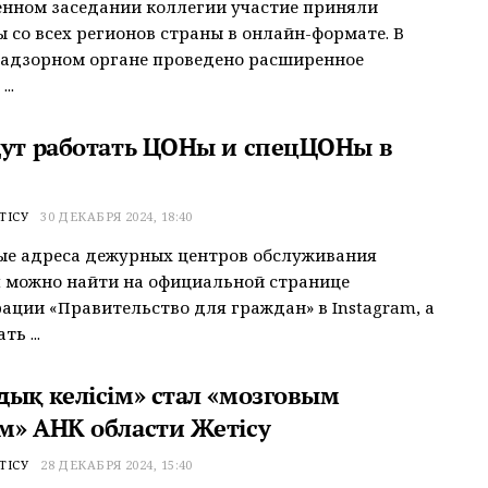
нном заседании коллегии участие приняли
 со всех регионов страны в онлайн-формате. В
надзорном органе проведено расширенное
..
дут работать ЦОНы и спецЦОНы в
ТІСУ
30 ДЕКАБРЯ 2024, 18:40
ые адреса дежурных центров обслуживания
 можно найти на официальной странице
ации «Правительство для граждан» в Instagram, а
ть ...
дық келісім» стал «мозговым
м» АНК области Жетісу
ТІСУ
28 ДЕКАБРЯ 2024, 15:40