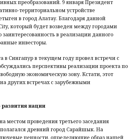
тивных преобразований. 9 января Президент
ративно-территориальном устройстве
етыген в город Алатау. Благодаря данной
ity, который будет возведен между городами
ю заинтересованность в реализации данного
ранные инвесторы.
а в Сингапур в текущем году провел встречи с
обсуждались перспективы реализации проекта по
ободную экономическую зону. Кстати, этот
 на других встречах с зарубежными
 развития нации
на местом проведения третьего заседания
сполагался древний город Сарайшык. На
лючевые ценности, определяющие образ нашей