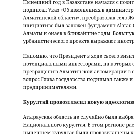
Нынешний год в Казахстане начался с пози
подписал Указ «Об измене­ниях в админист
Алматинской области», преобразовав село Ж
инициативе был заложен фундамент Alatau C
Алматы и Қонаев в ближайшие годы. Большу
урбанистического проекта выражают иност
Напомню, что Президент в ходе своего визит
потенциальными инвесторами, на которых 
превращению Алматинской агломерации в св
вопрос Глава государства поднимал также и
предпринимателями.
Курултай провозгласил новую идеологию
Атырауская область не случайно была выбра
Национального курултая. В этом регионе ра
нынешнем курултае были провозглашены к