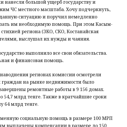
ки нанесли большой ущерб государству и
ежим ЧС местного масштаба. Хочу подчеркнуть,
 данную ситуацию и поручил немедленно
азать им необходимую помощь. При этом Касым-
стихией региона (ЗКО, СКО, Костанайская
ителями, выслушал их нужды и чаяния.
осударство выполнило все свои обязательства.
ьная и финансовая помощь.
т наводнения регионах комиссии осмотрели
ем граждан на рынке недвижимости было
завершены ремонтные работы в 9 156 домах.
о 54,7 млрд тенге. Также в кратчайшие сроки
у 64 млрд тенге.
ременную социальную помощь в размере 100 МРП
мьям выплачены компенсации в размере до 150