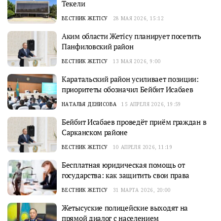
Текели
ВЕСТНИК ЖЕТІСУ
28 МАЯ 2026, 15:12
Аким области Жетісу планирует посетить
Панфиловский район
ВЕСТНИК ЖЕТІСУ
13 МАЯ 2026, 9:00
Каратальский район усиливает позиции:
приоритеты обозначил Бейбит Исабаев
НАТАЛЬЯ ДЕНИСОВА
15 АПРЕЛЯ 2026, 19:59
Бейбит Исабаев проведёт приём граждан в
Сарканском районе
ВЕСТНИК ЖЕТІСУ
10 АПРЕЛЯ 2026, 11:19
Бесплатная юридическая помощь от
государства: как защитить свои права
ВЕСТНИК ЖЕТІСУ
31 МАРТА 2026, 20:00
Жетысуские полицейские выходят на
прямой диалог с населением