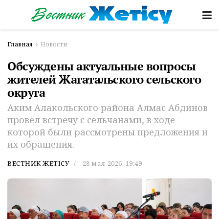
Главная
Новости
Обсуждены актуальные вопросы
жителей Жагатальского сельского
округа
Аким Алакольского района Алмас Абдинов
провел встречу с сельчанами, в ходе
которой были рассмотрены предложения и
их обращения.
ВЕСТНИК ЖЕТІСУ
28 мая 2026, 19:49