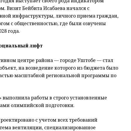
годня выступает своего рода индикатором
. Визит Бейбита Исабаева начался с
вной инфраструктуры, личного приема граждан,
гом с общественностью, где были озвучены
28 года.
социальный лифт
ивном центре района — городе Уштобе — стал
объект, на возведение которого из бюджета было
 частью масштабной региональной программы по
» выполнила работы в строго установленные
трами олимпийской подготовки.
роектировано с учетом всех требований
стема вентиляции, специализированное