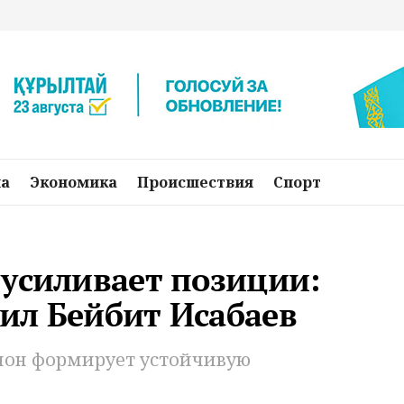
на
Экономика
Происшествия
Спорт
 усиливает позиции:
ил Бейбит Исабаев
гион формирует устойчивую