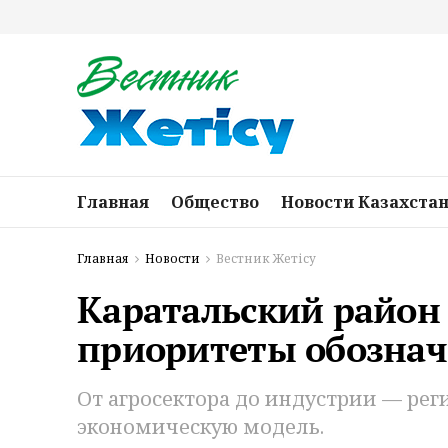
Главная
Общество
Новости Казахста
Главная
Новости
Вестник Жетісу
Каратальский район
приоритеты обознач
От агросектора до индустрии — ре
экономическую модель.