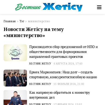
Главная
Тэг
министерство
Новости Жетісу на тему
«министерство»
Производится сбор предложений от НПО и
общественности для формирования
направлений грантовых проектов
ВЕСТНИК ЖЕТІСУ
6 АВГУСТА 2024, 17:40
Ермек Маржикпаев: Наш долг – создать
спортивную, конкурентоспособную нацию
ВЕСТНИК ЖЕТІСУ
15 ФЕВРАЛЯ 2024, 21:00
Как напрямую обратиться к министру
внутренних дел
ВЕСТНИК ЖЕТІСУ
17 ЯНВАРЯ 2024, 15:05