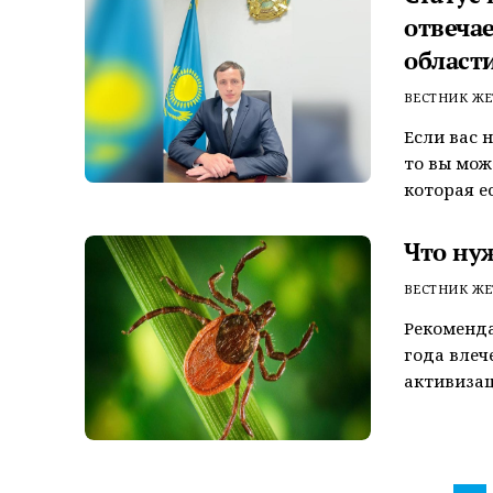
отвеча
област
ВЕСТНИК ЖЕ
Если вас 
то вы мож
которая е
Что нуж
ВЕСТНИК ЖЕ
Рекоменда
года влеч
активизац