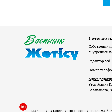
1
Сетевое и
Собственник:
внутренней п
Редактор веб-
Номер телеф
Адрес редакц
Республика Ка
Балапанова, 2
Главная
О газете
Подписка
Реклама