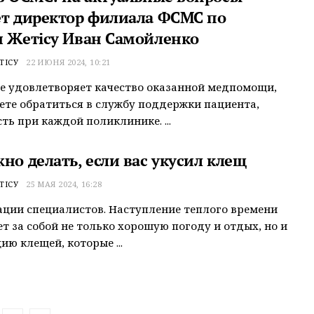
ет директор филиала ФСМС по
и Жетісу Иван Самойленко
ТІСУ
22 ИЮНЯ 2024, 10:21
не удовлетворяет качество оказанной медпомощи,
ете обратиться в службу поддержки пациента,
сть при каждой поликлинике. ...
но делать, если вас укусил клещ
ТІСУ
25 МАЯ 2024, 16:28
ции специалистов. Наступление теплого времени
ет за собой не только хорошую погоду и отдых, но и
ию клещей, которые ...