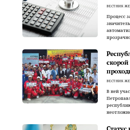
ВЕСТНИК ЖЕ
Процесс з
значитель
автоматиз
прозрачно
Респуб
скорой
проход
ВЕСТНИК ЖЕ
В ней уча
Петропавл
республик
неотложной
Статус