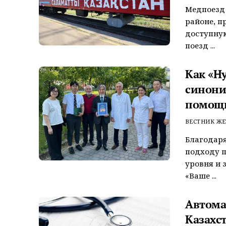
Медпоезд
районе, п
доступну
поезд ...
Как «Н
синони
помощ
ВЕСТНИК ЖЕ
Благодар
подходу п
уровня и 
«Ваше ...
Автома
Казахс