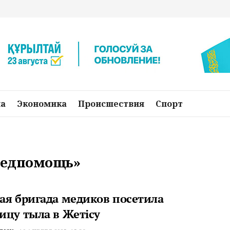
на
Экономика
Происшествия
Спорт
«медпомощь»
ая бригада медиков посетила
ицу тыла в Жетісу