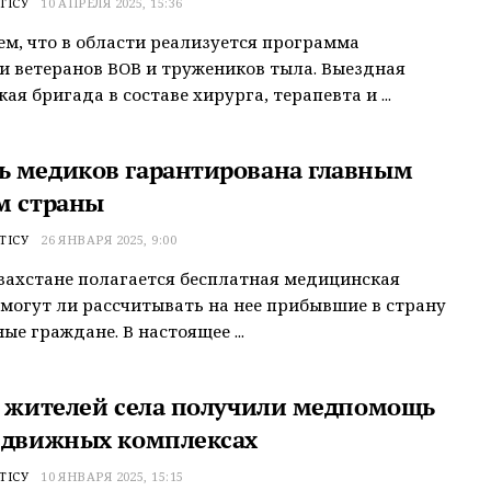
ТІСУ
10 АПРЕЛЯ 2025, 15:36
м, что в области реализуется программа
 ветеранов ВОВ и тружеников тыла. Выездная
ая бригада в составе хирурга, терапевта и ...
 медиков гарантирована главным
м страны
ТІСУ
26 ЯНВАРЯ 2025, 9:00
захстане полагается бесплатная медицинская
могут ли рассчитывать на нее прибывшие в страну
ые граждане. В настоящее ...
н жителей села получили медпомощь
едвижных комплексах
ТІСУ
10 ЯНВАРЯ 2025, 15:15