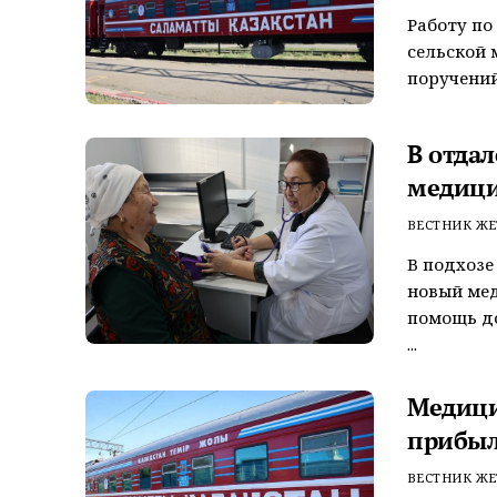
Работу по
сельской 
поручений
В отда
медици
ВЕСТНИК ЖЕ
В подхозе
новый ме
помощь до
...
Медици
прибыл
ВЕСТНИК ЖЕ