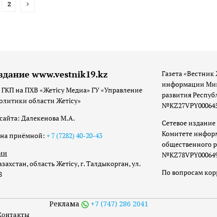
2
здание www.vestnik19.kz
Газета «Вестник 
информации Мин
 ГКП на ПХВ «Жетісу Медиа» ГУ «Управление
развития Респуб
олитики области Жетісу»
№KZ27VPY00064533
сайта: Далекенова М.А.
Сетевое издание 
Комитете инфор
она приёмной:
+ 7 (7282) 40-20-43
общественного р
ии
№KZ78VPY00064973
захстан, область Жетісу, г. Талдыкорган, ул.
По вопросам ко
8
Реклама
+7 (747) 286 2041
Контакты