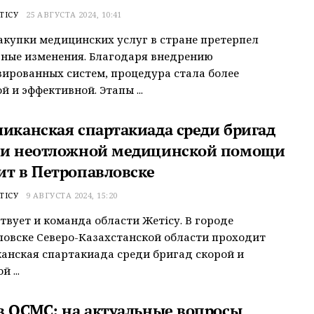
ТІСУ
25 АВГУСТА 2024, 10:41
акупки медицинских услуг в стране претерпел
ные изменения. Благодаря внедрению
ированных систем, процедура стала более
й и эффективной. Этапы ...
ликанская спартакиада среди бригад
 и неотложной медицинской помощи
ит в Петропавловске
ТІСУ
9 АВГУСТА 2024, 15:20
ствует и команда области Жетісу. В городе
овске Северо-Казахстанской области проходит
анская спартакиада среди бригад скорой и
 ...
 в ОСМС: на актуальные вопросы