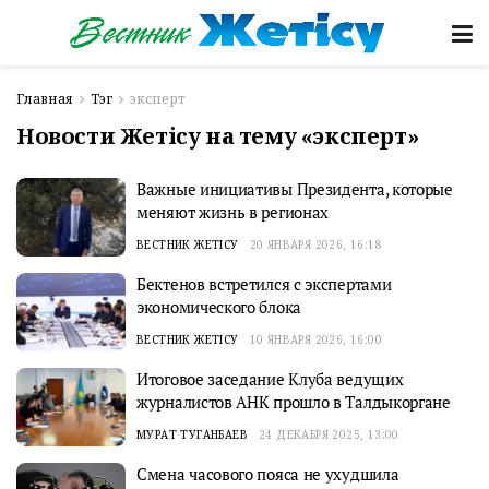
Главная
Тэг
эксперт
Новости Жетісу на тему «эксперт»
Важные инициативы Президента, которые
меняют жизнь в регионах
ВЕСТНИК ЖЕТІСУ
20 ЯНВАРЯ 2026, 16:18
Бектенов встретился с экспертами
экономического блока
ВЕСТНИК ЖЕТІСУ
10 ЯНВАРЯ 2026, 16:00
Итоговое заседание Клуба ведущих
журналистов АНК прошло в Талдыкоргане
МУРАТ ТУГАНБАЕВ
24 ДЕКАБРЯ 2025, 13:00
Смена часового пояса не ухудшила