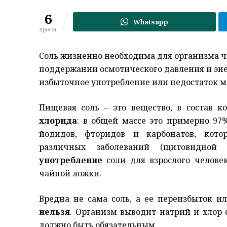
6
Whatsapp
просм.
Соль жизненно необходима для организма че
поддержании осмотического давления и эне
избыточное употребление или недостаток мо
Пищевая соль – это вещество, в состав к
хлорида
: в общей массе это примерно 97
йодидов, фторидов и карбонатов, кот
различных заболеваний (щитовидной
употребление
соли для взрослого челов
чайной ложки.
Вредна не сама соль, а ее переизбыток и
нельзя
. Организм выводит натрий и хлор 
должно быть обязательным.