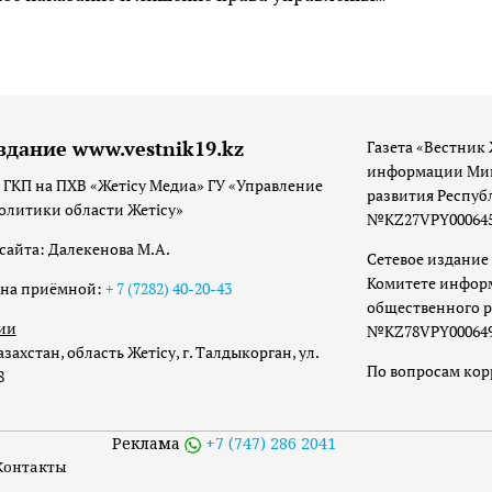
здание www.vestnik19.kz
Газета «Вестник 
информации Мин
 ГКП на ПХВ «Жетісу Медиа» ГУ «Управление
развития Респуб
олитики области Жетісу»
№KZ27VPY00064533
сайта: Далекенова М.А.
Сетевое издание 
Комитете инфор
она приёмной:
+ 7 (7282) 40-20-43
общественного р
ии
№KZ78VPY00064973
захстан, область Жетісу, г. Талдыкорган, ул.
По вопросам ко
8
Реклама
+7 (747) 286 2041
Контакты