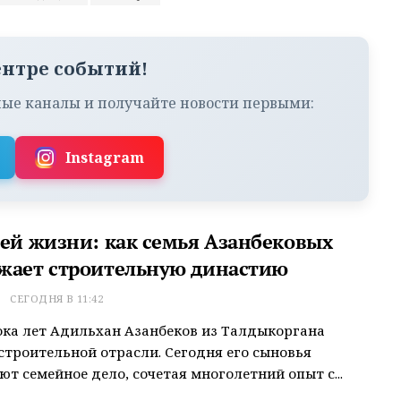
ентре событий!
ые каналы и получайте новости первыми:
Instagram
сей жизни: как семья Азанбековых
жает строительную династию
Т
СЕГОДНЯ В 11:42
ока лет Адильхан Азанбеков из Талдыкоргана
строительной отрасли. Сегодня его сыновья
т семейное дело, сочетая многолетний опыт с...