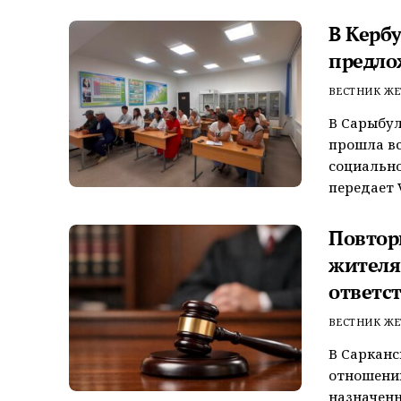
В Керб
предло
ВЕСТНИК ЖЕ
В Сарыбул
прошла вс
социально
передает V
Повтор
жителя
ответс
ВЕСТНИК ЖЕ
В Сарканс
отношении
назначенн