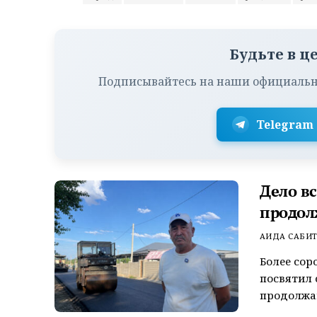
Будьте в ц
Подписывайтесь на наши официальн
Telegram
Дело в
продол
АИДА САБИ
Более сор
посвятил 
продолжаю