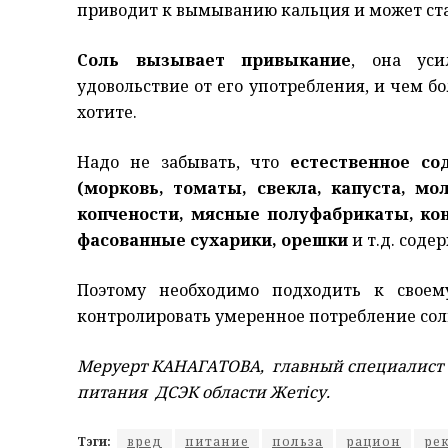
приводит к вымыванию кальция и может ст
Соль вызывает привыкание
, она уси
удовольствие от его употребления, и чем б
хотите.
Надо не забывать, что
естественное со
(морковь, томаты, свекла, капуста, мо
копчености, мясные полуфабрикаты, кон
фасованные сухарики, орешки
и т.д. соде
Поэтому необходимо подходить к своем
контролировать умеренное потребление сол
Меруерт КАНАГАТОВА, главный специалист о
питания ДСЭК области Жетісу.
Тэги:
вред
питание
польза
рацион
ре