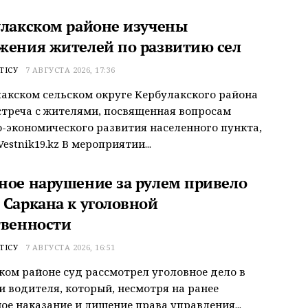
улакском районе изучены
жения жителей по развитию сел
ТІСУ
7 АВГУСТА 2026, 17:36
акском сельском округе Кербулакского района
треча с жителями, посвященная вопросам
-экономического развития населенного пункта,
estnik19.kz В мероприятии...
ное нарушение за рулем привело
 Саркана к уголовной
твенности
ТІСУ
7 АВГУСТА 2026, 16:51
ком районе суд рассмотрел уголовное дело в
 водителя, который, несмотря на ранее
ое наказание и лишение права управления...