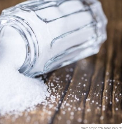
mamadyshcrb.tatarstan.ru