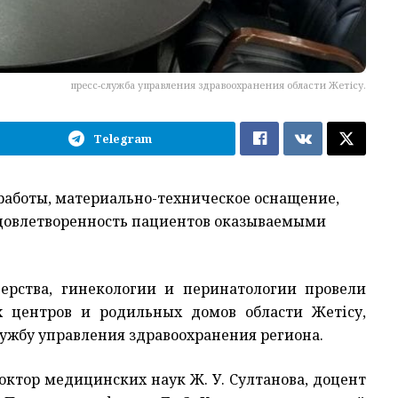
пресс-служба управления здравоохранения области Жетісу.
Telegram
аботы, материально-техническое оснащение,
довлетворенность пациентов оказываемыми
ерства, гинекологии и перинатологии провели
х центров и родильных домов области Жет
і
су,
лужбу управления здравоохранения региона.
октор медицинских наук Ж. У. Султанова, доцент