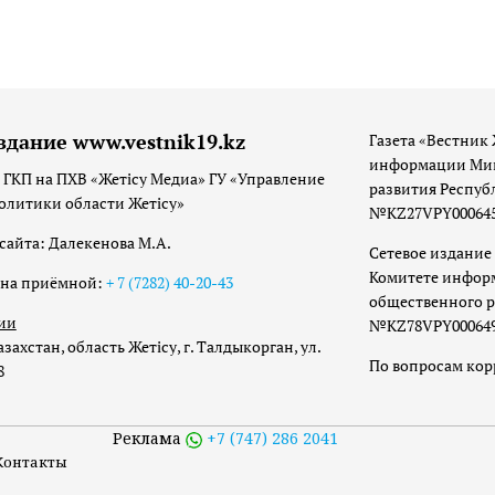
здание www.vestnik19.kz
Газета «Вестник 
информации Мин
 ГКП на ПХВ «Жетісу Медиа» ГУ «Управление
развития Респуб
олитики области Жетісу»
№KZ27VPY00064533
сайта: Далекенова М.А.
Сетевое издание 
Комитете инфор
она приёмной:
+ 7 (7282) 40-20-43
общественного р
ии
№KZ78VPY00064973
захстан, область Жетісу, г. Талдыкорган, ул.
По вопросам ко
8
Реклама
+7 (747) 286 2041
Контакты