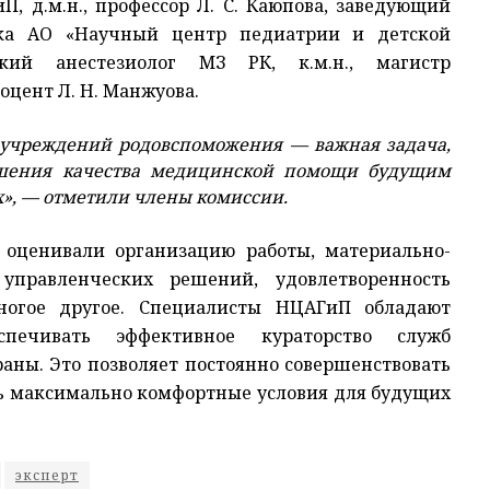
, д.м.н., профессор Л. С. Каюпова, заведующий
лока АО «Научный центр педиатрии и детской
кий анестезиолог МЗ РК, к.м.н., магистр
доцент Л. Н. Манжуова.
 учреждений родовспоможения — важная задача,
шения качества медицинской помощи будущим
», — отметили члены комиссии.
 оценивали организацию работы, материально-
 управленческих решений, удовлетворенность
огое другое.
Специалисты НЦАГиП обладают
спечивать эффективное кураторство служб
аны. Это позволяет постоянно совершенствовать
ь максимально комфортные условия для будущих
эксперт