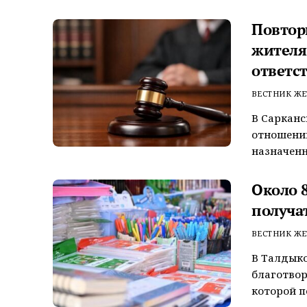
Повтор
жителя
ответс
ВЕСТНИК ЖЕ
В Сарканс
отношении
назначенн
Около 
получа
ВЕСТНИК ЖЕ
В Талдыко
благотвор
которой п