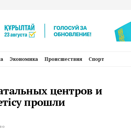
на
Экономика
Происшествия
Спорт
атальных центров и
тісу прошли
во