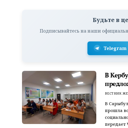
Будьте в ц
Подписывайтесь на наши официальн
Telegram
В Керб
предло
ВЕСТНИК ЖЕ
В Сарыбул
прошла вс
социально
передает V