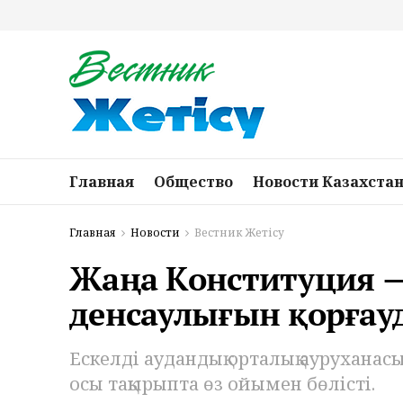
Главная
Общество
Новости Казахста
Главная
Новости
Вестник Жетісу
Жаңа Конституция 
денсаулығын қорғауд
Ескелді аудандық орталық аурухана
осы тақырыпта өз ойымен бөлісті.