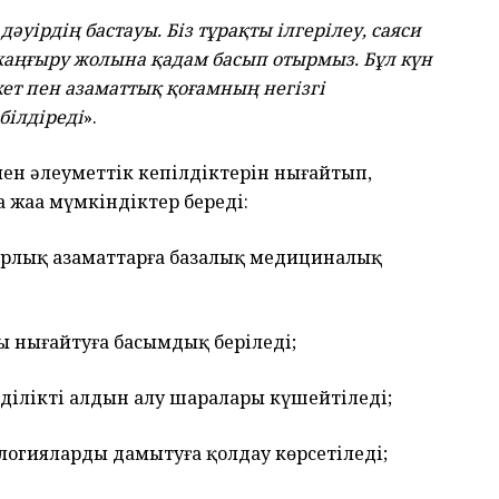
уірдің бастауы. Біз тұрақты ілгерілеу, саяси
аңғыру жолына қадам басып отырмыз. Бұл күн
ет пен азаматтық қоғамның негізгі
білдіреді
».
ен әлеуметтік кепілдіктерін нығайтып,
 жаңа мүмкіндіктер береді:
арлық азаматтарға базалық медициналық
 нығайтуға басымдық беріледі;
діліктің алдын алу шаралары күшейтіледі;
гияларды дамытуға қолдау көрсетіледі;