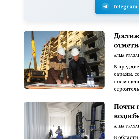
Telegram
Достиж
отмети
АЛМА УРАЗА
В преддве
сарайы, с
посвященн
строитель
Почти 
водосб
АЛМА УРАЗА
В области