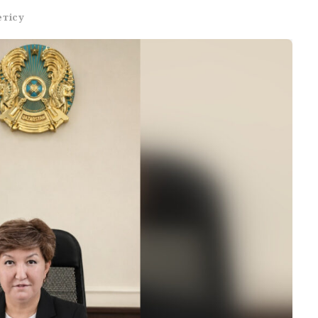
етісу