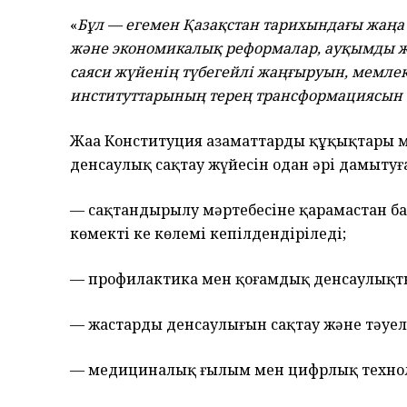
«
Бұл — егемен Қазақстан тарихындағы жаңа дә
және экономикалық реформалар, ауқымды ж
саяси жүйенің түбегейлі жаңғыруын, мемлек
институттарының терең трансформациясын 
Жаңа Конституция азаматтардың құқықтары м
денсаулық сақтау жүйесін одан әрі дамытуға
— сақтандырылу мәртебесіне қарамастан б
көмектің кең көлемі кепілдендіріледі;
— профилактика мен қоғамдық денсаулықты
— жастардың денсаулығын сақтау және тәуел
— медициналық ғылым мен цифрлық техноло