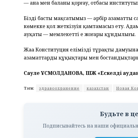
— ана мен баланы қорғау, отбасы институт
Біздің басты мақсатымыз — әрбір азаматтың 
көмекке қол жеткізуін қамтамасыз ету. Адам
ауқаты — мемлекеттің ең жоғары құндылығы.
Жаңа Конституция еліміздің тұрақты дамуына
азаматтардың құқықтары мен бостандықтары
Сауле ҚҰСМОЛДАНОВА, ШЖҚ «Ескелді ауд
Тэги:
здравоохранение
казахстан
Новая Ко
Будьте в ц
Подписывайтесь на наши официальн