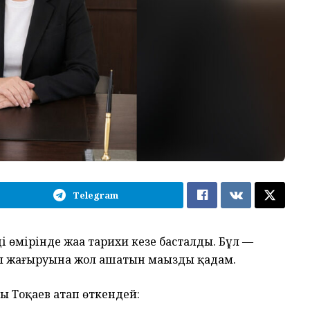
Telegram
ң өмірінде жаңа тарихи кезең басталды. Бұл —
 жаңғыруына жол ашатын маңызды қадам.
 Тоқаев атап өткендей: