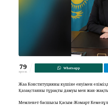
79
Whatsapp
просм.
Жаңа Конституцияның күшіне енуімен елімізді
Қазақстанның тұрақты дамуы мен жан-жақты
Мемлекет басшысы Қасым-Жомарт Кемелұлы