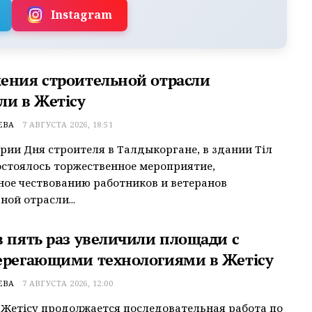
Instagram
ения строительной отрасли
ли в Жетісу
ЕВА
7 АВГУСТА 2026, 18:51
рии Дня строителя в Талдыкоргане, в здании Тіл
остоялось торжественное мероприятие,
ое чествованию работников и ветеранов
ной отрасли...
в пять раз увеличили площади с
ерегающими технологиями в Жетісу
ЕВА
7 АВГУСТА 2026, 12:00
 Жетісу продолжается последовательная работа по