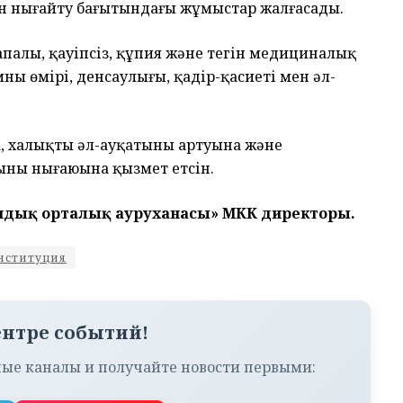
ын нығайту бағытындағы жұмыстар жалғасады.
сапалы, қауіпсіз, құпия және тегін медициналық
ның өмірі, денсаулығы, қадір-қасиеті мен әл-
, халықтың әл-ауқатының артуына және
ның нығаюына қызмет етсін.
андық орталық ауруханасы» МКК директоры.
нституция
ентре событий!
ые каналы и получайте новости первыми: