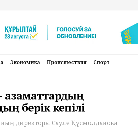
на
Экономика
Происшествия
Спорт
— азаматтардың
ың берік кепілі
сының директоры Сауле Құсмолданова