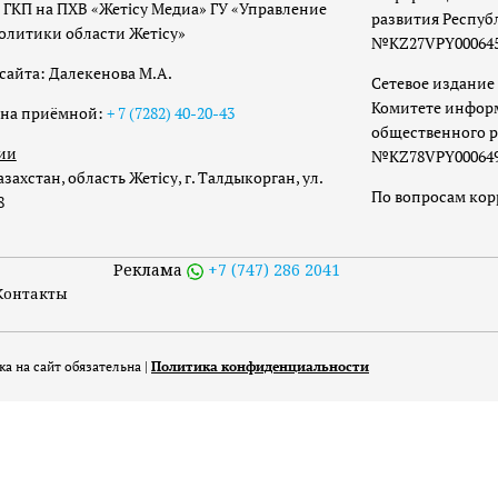
 ГКП на ПХВ «Жетісу Медиа» ГУ «Управление
развития Респуб
олитики области Жетісу»
№KZ27VPY00064533
сайта: Далекенова М.А.
Сетевое издание 
Комитете инфор
она приёмной:
+ 7 (7282) 40-20-43
общественного р
ии
№KZ78VPY00064973
захстан, область Жетісу, г. Талдыкорган, ул.
По вопросам ко
8
Реклама
+7 (747) 286 2041
Контакты
а на сайт обязательна |
Политика конфиденциальности