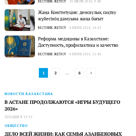
ВЕСТНИК ЖЕТІСУ
10 ИЮЛЯ 2026, 9:48
Жаңа Конституция: денсаулық сақтау
жүйесінің дамуына жаңа бағыт
ВЕСТНИК ЖЕТІСУ
8 ИЮЛЯ 2026, 14:47
Реформа медицины в Казахстане:
Доступность, профилактика и качество
ВЕСТНИК ЖЕТІСУ
8 ИЮЛЯ 2026, 12:46
1
2
…
6
НОВОСТИ КАЗАХСТАНА
В АСТАНЕ ПРОДОЛЖАЮТСЯ «ИГРЫ БУДУЩЕГО
2026»
СЕГОДНЯ В 13:35
ОБЩЕСТВО
ДЕЛО ВСЕЙ ЖИЗНИ: КАК СЕМЬЯ АЗАНБЕКОВЫХ