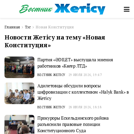
Главная
Тэг
Новая Конституция
Новости Жетісу на тему «Новая
Конституция»
Партия «ӘDILET» выслушала мнения
работников «Көгер ЛТД»
ВЕСТНИК ЖЕТІСУ
29 ИЮЛЯ 2026, 19:47
Адилетовцы обсудили вопросы
цифровизации с коллективом «Halyk Bank» в
Жетісу
ВЕСТНИК ЖЕТІСУ
28 ИЮЛЯ 2026, 18:18
Прокуроры Ескельдинского района
разъяснили правовые позиции
Конституционного Суда