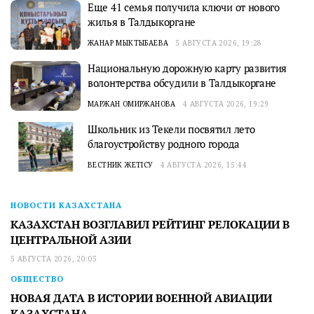
Еще 41 семья получила ключи от нового
жилья в Талдыкоргане
ЖАНАР МЫКТЫБАЕВА
5 АВГУСТА 2026, 19:28
Национальную дорожную карту развития
волонтерства обсудили в Талдыкоргане
МАРЖАН ОМИРЖАНОВА
4 АВГУСТА 2026, 19:29
Школьник из Текели посвятил лето
благоустройству родного города
ВЕСТНИК ЖЕТІСУ
4 АВГУСТА 2026, 15:44
НОВОСТИ КАЗАХСТАНА
КАЗАХСТАН ВОЗГЛАВИЛ РЕЙТИНГ РЕЛОКАЦИИ В
ЦЕНТРАЛЬНОЙ АЗИИ
5 АВГУСТА 2026, 20:05
ОБЩЕСТВО
НОВАЯ ДАТА В ИСТОРИИ ВОЕННОЙ АВИАЦИИ
КАЗАХСТАНА