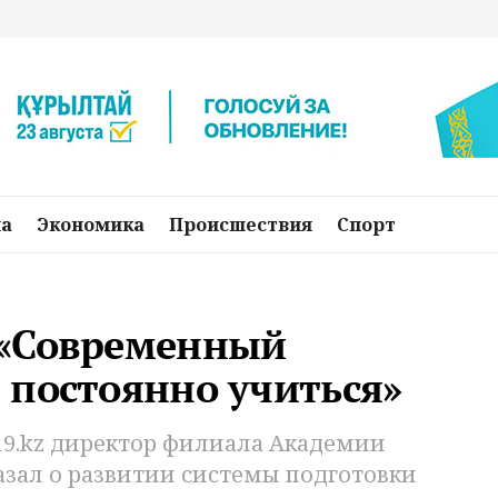
на
Экономика
Происшествия
Спорт
 «Современный
 постоянно учиться»
19.kz директор филиала Академии
азал о развитии системы подготовки