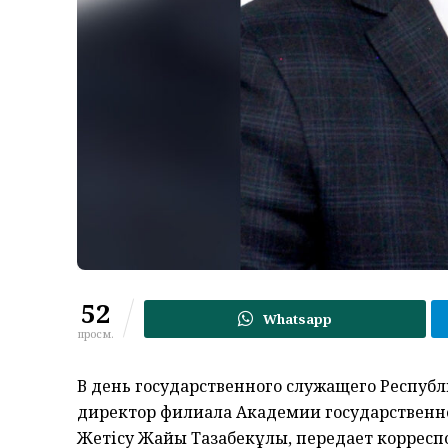
52
Whatsapp
просм.
В день государственного служащего Респуб
директор филиала Академии государственно
Жетісу Жайық Тазабекұлы, передает коррес