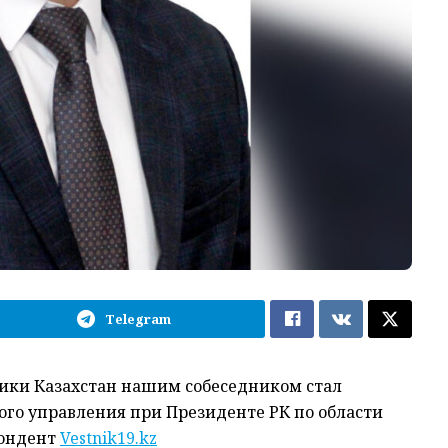
Telegram
лики Казахстан нашим собеседником стал
го управления при Президенте РК по области
пондент
Vestnik19.kz