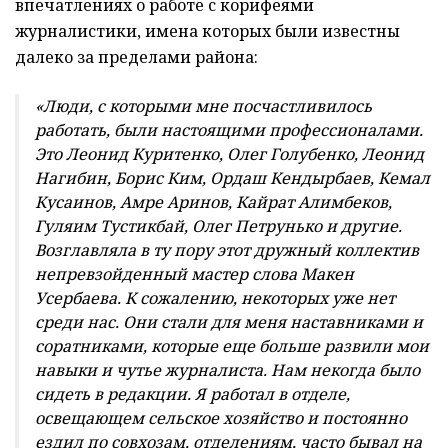
впечатлениях о работе с корифеями
журналистики, имена которых были известны
далеко за пределами района:
«Люди, с которыми мне посчастливилось
работать, были настоящими профессионалами.
Это Леонид Куритенко, Олег Голубенко, Леонид
Нагибин, Борис Ким, Ордаш Кендырбаев, Кемал
Кусаинов, Амре Аринов, Кайрат Алимбеков,
Гуляим Тустикбай, Олег Петрунько и другие.
Возглавляла в ту пору этот дружный коллектив
непревзойденный мастер слова Макен
Усербаева. К сожалению, некоторых уже нет
среди нас. Они стали для меня наставниками и
соратниками, которые еще больше развили мои
навыки и чутье журналиста. Нам некогда было
сидеть в редакции. Я работал в отделе,
освещающем сельское хозяйство и постоянно
ездил по совхозам, отделениям, часто бывал на