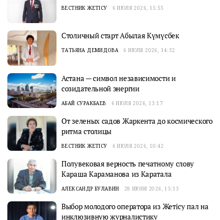
ВЕСТНИК ЖЕТІСУ
6 ИЮЛЯ 2026, 15:55
Столичный старт Абылая Күмүсбек
ТАТЬЯНА ДЕМИДОВА
6 ИЮЛЯ 2026, 14:32
Астана — символ независимости и
созидательной энергии
АБАЙ СУРАКБАЕВ
6 ИЮЛЯ 2026, 13:17
От зеленых садов Жаркента до космического
ритма столицы
ВЕСТНИК ЖЕТІСУ
6 ИЮЛЯ 2026, 10:42
Полувековая верность печатному слову
Караша Караманова из Каратала
АЛЕКСАНДР БУЛАВИН
28 ИЮНЯ 2026, 15:13
Выбор молодого оператора из Жетiсу пал на
инклюзивную журналистику