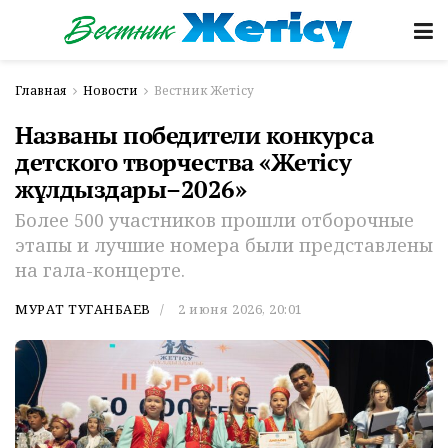
Главная
Новости
Вестник Жетісу
Названы победители конкурса
детского творчества «Жетісу
жұлдыздары–2026»
Более 500 участников прошли отборочные
этапы и лучшие номера были представлены
на гала-концерте.
МУРАТ ТУГАНБАЕВ
2 июня 2026, 20:01