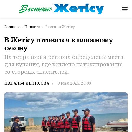
Главная
Новости
Вестник Жетісу
В Жетiсу готовятся к пляжному
сезону
На территории региона определены места
для купания, где усилено патрулирование
со стороны спасателей.
НАТАЛЬЯ ДЕНИСОВА
9 мая 2026, 20:00