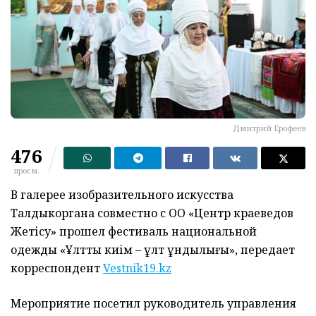
Дмитрий Ерофеев
476
просм.
В галерее изобразительного искусства
Талдыкоргана совместно с ОО «Центр краеведов
Жетісу» прошел фестиваль национальной
одежды «Ұлттық киім – ұлт құндылығы», передает
корреспондент
Vestnik19.kz
Мероприятие посетил руководитель управления