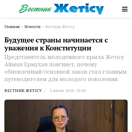
Главная
Новости
Вестник Жетісу
Будущее страны начинается с
уважения к Конституции
Представитель молодежного крыла Жетiсу
Айман Ермухан поясняет, почему
обновленный Основной закон стал главным
путеводителем для молодого поколения.
ВЕСТНИК ЖЕТІСУ
5 июля 2026, 18:00