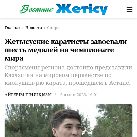
Главная
Новости
Спорт
Жетысуские каратисты завоевали
шесть медалей на чемпионате
мира
Спортсмены региона достойно представили
Казахстан на мировом первенстве по
киокушин-рю каратэ, прошедшем в Астане.
АЙГЕРІМ ТІНӘЛІҚЫЗЫ
9 июня 2026, 16:01