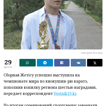
Айгерім Бегалы
29
просм.
Сборная Жетісу успешно выступила на
чемпионате мира по киокушин-рю каратэ,
пополнив копилку региона шестью наградами,
передает корреспондент
Vestnik19.kz
По итогам соревнований спортсмены завоевали