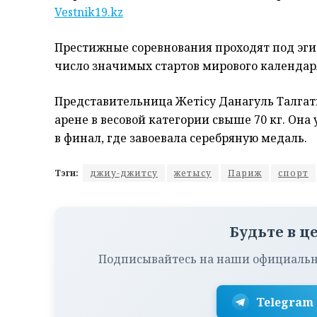
Vestnik19.kz
Престижные соревнования проходят под эг
число значимых стартов мирового календар
Представительница Жетісу
Данагуль Талга
арене в весовой категории свыше 70 кг. О
в финал, где завоевала серебряную медаль.
Тэги:
джиу-джитсу
жетысу
Париж
спорт
Будьте в ц
Подписывайтесь на наши официальн
Telegram