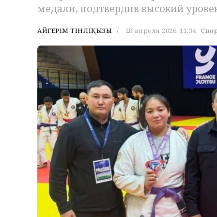
медали, подтвердив высокий уровен
АЙГЕРІМ ТІНӘЛІҚЫЗЫ
28 апреля 2026, 11:34
Спо