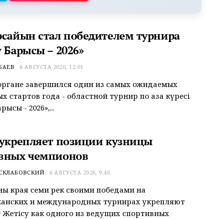
рсайын стал победителем турнира
 Барысы – 2026»
БАЕВ
6 АВГУСТА 2026, 12:01
органе завершился один из самых ожидаемых
 стартов года - областной турнир по қазақ күресі
рысы - 2026»,...
 укрепляет позиции кузницы
вных чемпионов
 СКЛАБОВСКИЙ
6 АВГУСТА 2026, 9:46
ы края семи рек своими победами на
канских и международных турнирах укрепляют
 Жетісу как одного из ведущих спортивных