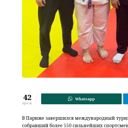
42
Whatsapp
просм.
В
Париже
завершился международный турни
собравший более 550 сильнейших спортсмено