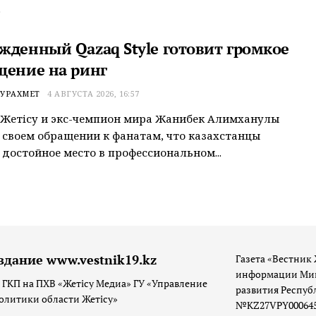
.
жденный Qazaq Style готовит громкое
щение на ринг
УРАХМЕТ
4 АВГУСТА 2026, 16:57
Жетiсу и экс-чемпион мира Жанибек Алимханулы
 своем обращении к фанатам, что казахстанцы
достойное место в профессиональном...
здание www.vestnik19.kz
Газета «Вестник 
информации Мин
 ГКП на ПХВ «Жетісу Медиа» ГУ «Управление
развития Респуб
олитики области Жетісу»
№KZ27VPY00064533