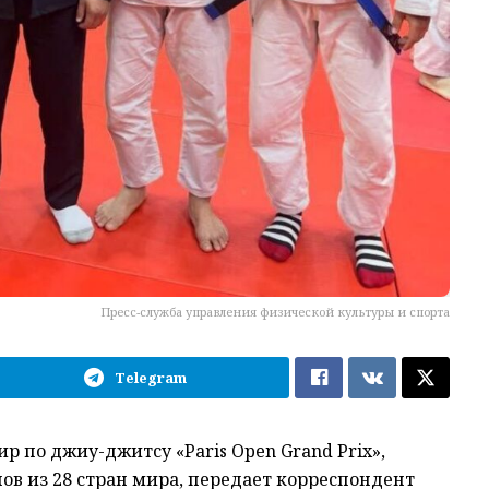
Пресс-служба управления физической культуры и спорта
Telegram
р по джиу-джитсу «
Paris Open Grand Prix»
,
в из 28 стран мира, передает корреспондент