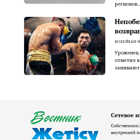
регионов..
Непобе
возвра
КОБЕЙХАН Н
Уроженец 
отметил в
занимают 
Сетевое и
Собственник:
внутренней п