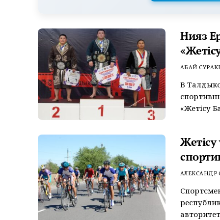
Нияз Е
«Жетісу
АБАЙ СУРАК
В Талдык
спортивных
«Жетісу Ба
Жетісу
спорти
АЛЕКСАНДР
Спортсмен
республи
авторитет