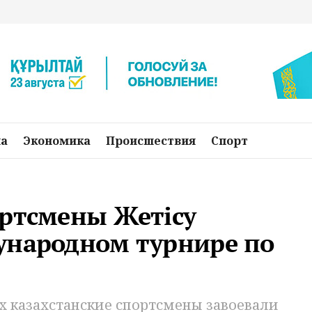
на
Экономика
Происшествия
Спорт
ортсмены Жетісу
ународном турнире по
ix казахстанские спортсмены завоевали