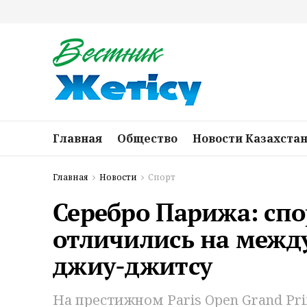
Главная
Общество
Новости Казахста
Главная
Новости
Спорт
Серебро Парижа: сп
отличились на межд
джиу-джитсу
На престижном Paris Open Grand Pr